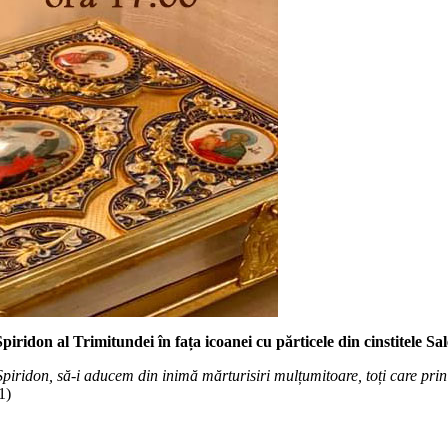
piridon al Trimitundei în fața icoanei cu părticele din cinstitele Sa
piridon, să-i aducem din inimă mărturisiri mulțumitoare, toți care prin 
1)