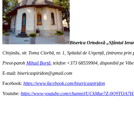
Biserica Ortodoxă „Sfântul Iera
Chișinău, str. Toma Ciorbă, nr. 1, Spitalul de Urgență, (intrarea prin 
Preot-paroh
Mihail Bortă
, telefon +373 68559904, disponibil pe Vib
E-mail:
bisericaspiridon@gmail.com
Facebook:
https://www.facebook.com/bisericaspiridon
Youtube:
https://www.youtube.com/channel/UCkMue7Z-0Q9TOA7