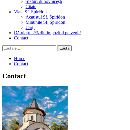
Sfaturi duhovnicești
Citate
Viața Sf. Spiridon
Acatistul Sf. Spiridon
Minunile Sf. Spiridon
Cărți
Dăruiește 2% din impozitul pe venit!
Contact
Caută
după:
Home
Contact
Contact