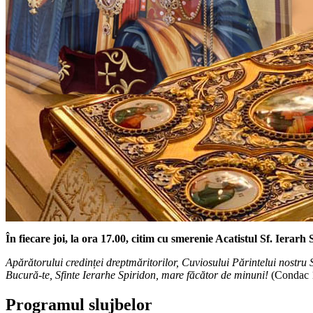
În fiecare joi, la ora 17.00,
citim cu smerenie Acatistul Sf. Ierarh S
Apărătorului credinței dreptmăritorilor, Cuviosului Părintelui nostru S
Bucură-te, Sfinte Ierarhe Spiridon, mare făcător de minuni!
(Condac 
Programul slujbelor