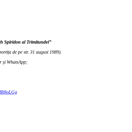
rh Spiridon al Trimitundei”
portița de pe str. 31 august 1989).
er și WhatsApp;
HIR8oLGg