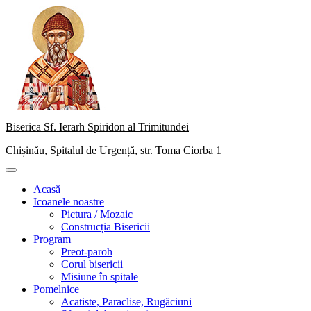
Skip
to
content
Biserica Sf. Ierarh Spiridon al Trimitundei
Chișinău, Spitalul de Urgență, str. Toma Ciorba 1
Primary
Menu
Acasă
Icoanele noastre
Pictura / Mozaic
Construcția Bisericii
Program
Preot-paroh
Corul bisericii
Misiune în spitale
Pomelnice
Acatiste, Paraclise, Rugăciuni