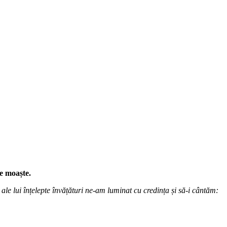
le moaște.
ale lui înțelepte învățături ne-am luminat cu credința și să-i cântăm: