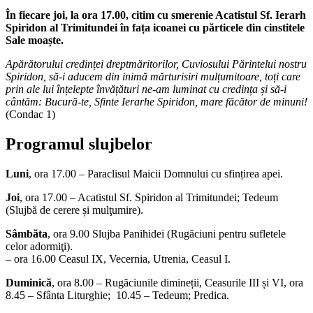
În fiecare joi, la ora 17.00,
citim cu smerenie Acatistul Sf. Ierarh
Spiridon al Trimitundei în fața icoanei cu părticele din cinstitele
Sale moaște.
Apărătorului credinței dreptmăritorilor, Cuviosului Părintelui nostru
Spiridon, să-i aducem din inimă mărturisiri mulțumitoare, toți care
prin ale lui înțelepte învățături ne-am luminat cu credința și să-i
cântăm: Bucură-te, Sfinte Ierarhe Spiridon, mare făcător de minuni!
(Condac 1)
Programul slujbelor
Luni
, ora 17.00 – Paraclisul Maicii Domnului cu sfințirea apei.
Joi
, ora 17.00 – Acatistul Sf. Spiridon al Trimitundei; Tedeum
(Slujbă de cerere și mulţumire).
Sâmbăta
, ora 9.00 Slujba Panihidei (Rugăciuni pentru sufletele
celor adormiţi).
– ora 16.00 Ceasul IX, Vecernia, Utrenia, Ceasul I.
Duminică
, ora 8.00 – Rugăciunile dimineții, Ceasurile III și VI, ora
8.45 – Sfânta Liturghie; 10.45 – Tedeum; Predica.