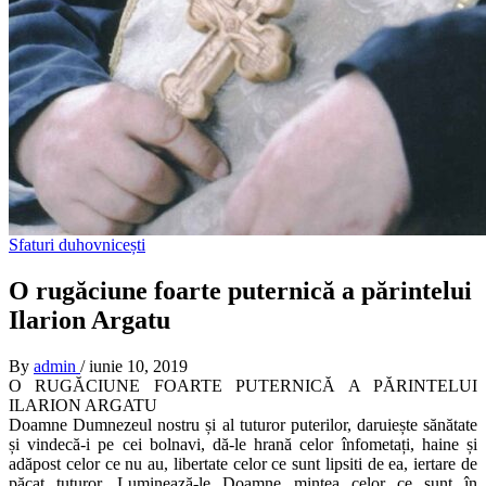
Sfaturi duhovnicești
O rugăciune foarte puternică a părintelui
Ilarion Argatu
By
admin
/
iunie 10, 2019
O RUGĂCIUNE FOARTE PUTERNICĂ A PĂRINTELUI
ILARION ARGATU
Doamne Dumnezeul nostru și al tuturor puterilor, daruiește sănătate
și vindecă-i pe cei bolnavi, dă-le hrană celor înfometați, haine și
adăpost celor ce nu au, libertate celor ce sunt lipsiti de ea, iertare de
păcat tuturor. Luminează-le Doamne mintea celor ce sunt în