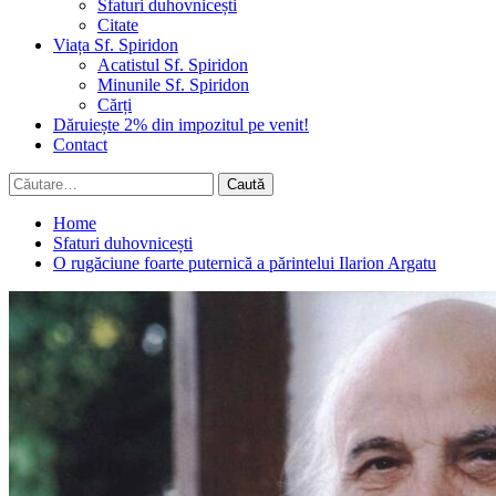
Sfaturi duhovnicești
Citate
Viața Sf. Spiridon
Acatistul Sf. Spiridon
Minunile Sf. Spiridon
Cărți
Dăruiește 2% din impozitul pe venit!
Contact
Caută
după:
Home
Sfaturi duhovnicești
O rugăciune foarte puternică a părintelui Ilarion Argatu