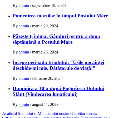
By
admin
/
septembrie 19, 2024
Pomenirea morților în timpul Postului Mare
By
admin
/
martie 29, 2024
Păzeşte-ţi inima: Gânduri pentru a doua
săptămână a Postului Mare
By
admin
/
martie 25, 2024
Începe perioada triodului: “Uşile pocăinţei
deschide-mi mie, Dătătorule de viaţă!”
By
admin
/
februarie 26, 2024
Duminica a 10-a după Pogorârea Duhului
Sfânt (Vindecarea lunaticului)
By
admin
/
august 11, 2023
Navigare
Acatistul Sfântului și Minunatului nostru Ocrotitor Ceresc –