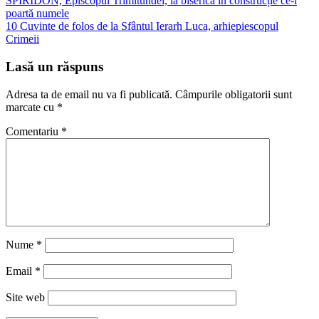
SPIRIDON, Episcopul Trimitundei, la biserica în construcție ce-i
în
poartă numele
articole
10 Cuvinte de folos de la Sfântul Ierarh Luca, arhiepiescopul
Crimeii
Lasă un răspuns
Adresa ta de email nu va fi publicată.
Câmpurile obligatorii sunt
marcate cu
*
Comentariu
*
Nume
*
Email
*
Site web