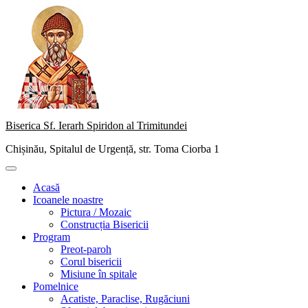
Skip
to
content
Biserica Sf. Ierarh Spiridon al Trimitundei
Chișinău, Spitalul de Urgență, str. Toma Ciorba 1
Primary
Menu
Acasă
Icoanele noastre
Pictura / Mozaic
Construcția Bisericii
Program
Preot-paroh
Corul bisericii
Misiune în spitale
Pomelnice
Acatiste, Paraclise, Rugăciuni