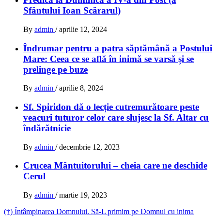
Sfântului Ioan Scărarul)
By
admin
/
aprilie 12, 2024
Îndrumar pentru a patra săptămână a Postului
Mare: Ceea ce se află în inimă se varsă și se
prelinge pe buze
By
admin
/
aprilie 8, 2024
Sf. Spiridon dă o lecție cutremurătoare peste
veacuri tuturor celor care slujesc la Sf. Altar cu
îndărătnicie
By
admin
/
decembrie 12, 2023
Crucea Mântuitorului – cheia care ne deschide
Cerul
By
admin
/
martie 19, 2023
Navigare
(†) Întâmpinarea Domnului. Să-L primim pe Domnul cu inima