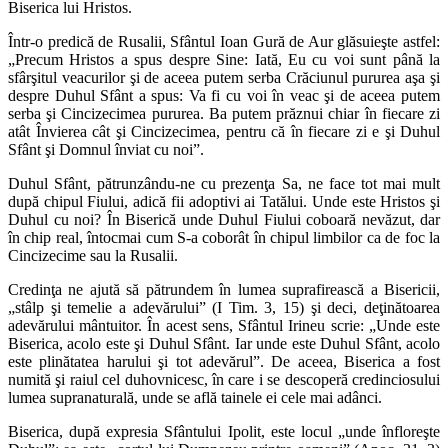
Biserica lui Hristos.
Într-o predică de Rusalii, Sfântul Ioan Gură de Aur glăsuieşte astfel:
„Precum Hristos a spus despre Sine: Iată, Eu cu voi sunt până la
sfârşitul veacurilor şi de aceea putem serba Crăciunul pururea aşa şi
despre Duhul Sfânt a spus: Va fi cu voi în veac şi de aceea putem
serba şi Cincizecimea pururea. Ba putem prăznui chiar în fiecare zi
atât Învierea cât şi Cincizecimea, pentru că în fiecare zi e şi Duhul
Sfânt şi Domnul înviat cu noi”.
Duhul Sfânt, pătrunzându-ne cu prezenţa Sa, ne face tot mai mult
după chipul Fiului, adică fii adoptivi ai Tatălui. Unde este Hristos şi
Duhul cu noi? În Biserică unde Duhul Fiului coboară nevăzut, dar
în chip real, întocmai cum S-a coborât în chipul limbilor ca de foc la
Cincizecime sau la Rusalii.
Credinţa ne ajută să pătrundem în lumea suprafirească a Bisericii,
„stâlp şi temelie a adevărului” (I Tim. 3, 15) şi deci, deţinătoarea
adevărului mântuitor. În acest sens, Sfântul Irineu scrie: „Unde este
Biserica, acolo este şi Duhul Sfânt. Iar unde este Duhul Sfânt, acolo
este plinătatea harului şi tot adevărul”. De aceea, Biserica a fost
numită şi raiul cel duhovnicesc, în care i se descoperă credinciosului
lumea supranaturală, unde se află tainele ei cele mai adânci.
Biserica, după expresia Sfântului Ipolit, este locul „unde înfloreşte