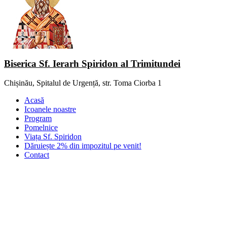
Biserica Sf. Ierarh Spiridon al Trimitundei
Chișinău, Spitalul de Urgență, str. Toma Ciorba 1
Acasă
Icoanele noastre
Program
Pomelnice
Viața Sf. Spiridon
Dăruiește 2% din impozitul pe venit!
Contact