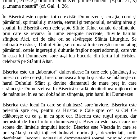
Duhul”; ea este „cortul lui Dumnezeu printre oameni” (Apoc. 21, 3)
şi „mama noastră” (cf. Gal. 4, 26).
În Biserică este cuprins tot ce există: Dumnezeu şi creaţia, cerul şi
pământul, spiritualul şi materia, eternul şi temporalul, nemărginirea şi
spaţiul. În Biserică avem cele şapte Sfinte Taine, canale de sfinţenie,
prin care se revarsă în lume energiile necreate, fluviile harului
sfinţitor. Aici, ori de câte ori se săvârşeşte Sfânta Liturghie, Se
coboară Hristos şi Duhul Sfânt, se coboară forţe cereşti care nu ating
pământul, cetele îngereşti şi duhurile fraţilor noştri adormiţi, care vin
în casa lui Dumnezeu spre a-şi lua bucuria din jertfa lui Hristos,
celebrată pe Sfântul Altar.
Biserica este un „laborator” duhovnicesc în care cele pământeşti se
unesc cu cele cereşti, firea omenească fragilă şi slabă se întâlneşte cu
harul Duhului Sfânt şi devine diamantul de mare preţ în care
străluceşte Dumnezeirea. În Biserică se află plenitudinea mijloacelor
de mântuire; în ea noi dobândim sfinţenia, prin harul lui Dumnezeu.
Biserica este locul în care se înaintează spre înviere. Biserica este
pelerină spre cer, pentru că Hristos e Cale spre cer şi Cel Ce
călătoreşte cu ea şi în ea spre cer. Biserica este rugul aprins, dar
nemistuit de focul iubirii dumnezeieşti. Biserica este nava care ne
scoate din limitele timpului istoric. Biserica este Vitezda în care se
pot spăla şi curăţi toţi cei bolnavi, oprimaţi şi dezorientaţi, furii,
desfrânaţii, lacomii, ucigaşii şi dezmoşteniţii soartei, primind gratuit