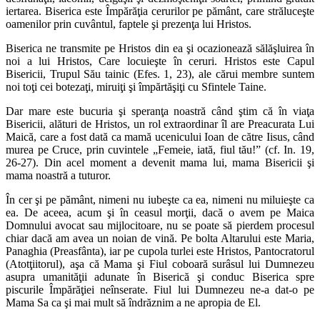
iertarea. Biserica este Împărăţia cerurilor pe pământ, care străluceşte
oamenilor prin cuvântul, faptele şi prezenţa lui Hristos.
Biserica ne transmite pe Hristos din ea şi ocazionează sălăşluirea în
noi a lui Hristos, Care locuieşte în ceruri. Hristos este Capul
Bisericii, Trupul Său tainic (Efes. 1, 23), ale cărui membre suntem
noi toţi cei botezaţi, miruiţi şi împărtăşiţi cu Sfintele Taine.
Dar mare este bucuria şi speranţa noastră când ştim că în viaţa
Bisericii, alături de Hristos, un rol extraordinar îl are Preacurata Lui
Maică, care a fost dată ca mamă ucenicului Ioan de către Iisus, când
murea pe Cruce, prin cuvintele „Femeie, iată, fiul tău!” (cf. In. 19,
26-27). Din acel moment a devenit mama lui, mama Bisericii şi
mama noastră a tuturor.
În cer şi pe pământ, nimeni nu iubeşte ca ea, nimeni nu miluieşte ca
ea. De aceea, acum şi în ceasul morţii, dacă o avem pe Maica
Domnului avocat sau mijlocitoare, nu se poate să pierdem procesul
chiar dacă am avea un noian de vină. Pe bolta Altarului este Maria,
Panaghia (Preasfânta), iar pe cupola turlei este Hristos, Pantocratorul
(Atotţiitorul), aşa că Mama şi Fiul coboară surâsul lui Dumnezeu
asupra umanităţii adunate în Biserică şi conduc Biserica spre
piscurile Împărăţiei neînserate. Fiul lui Dumnezeu ne-a dat-o pe
Mama Sa ca şi mai mult să îndrăznim a ne apropia de El.