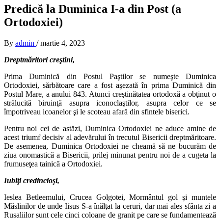
Predică la Duminica I-a din Post (a
Ortodoxiei)
By
admin
/
martie 4, 2023
Dreptmăritori creştini,
Prima Duminică din Postul Paştilor se numeşte Duminica
Ortodoxiei, sărbătoare care a fost aşezată în prima Duminică din
Postul Mare, a anului 843. Atunci creştinătatea ortodoxă a obţinut o
strălucită biruinţă asupra iconoclaştilor, asupra celor ce se
împotriveau icoanelor şi le scoteau afară din sfintele biserici.
Pentru noi cei de astăzi, Duminica Ortodoxiei ne aduce amine de
acest triumf decisiv al adevărului în trecutul Bisericii dreptmăritoare.
De asemenea, Duminica Ortodoxiei ne cheamă să ne bucurăm de
ziua onomastică a Bisericii, prilej minunat pentru noi de a cugeta la
frumuseţea tainică a Ortodoxiei.
Iubiţi credincioşi,
Ieslea Betleemului, Crucea Golgotei, Mormântul gol şi muntele
Măslinilor de unde Iisus S-a înălţat la ceruri, dar mai ales sfânta zi a
Rusaliilor sunt cele cinci coloane de granit pe care se fundamentează