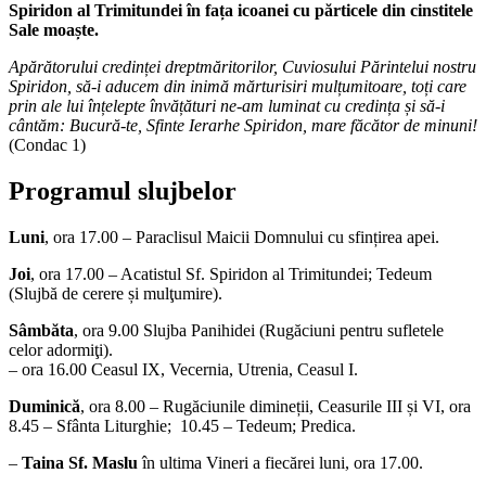
Spiridon al Trimitundei în fața icoanei cu părticele din cinstitele
Sale moaște.
Apărătorului credinței dreptmăritorilor, Cuviosului Părintelui nostru
Spiridon, să-i aducem din inimă mărturisiri mulțumitoare, toți care
prin ale lui înțelepte învățături ne-am luminat cu credința și să-i
cântăm: Bucură-te, Sfinte Ierarhe Spiridon, mare făcător de minuni!
(Condac 1)
Programul slujbelor
Luni
, ora 17.00 – Paraclisul Maicii Domnului cu sfințirea apei.
Joi
, ora 17.00 – Acatistul Sf. Spiridon al Trimitundei; Tedeum
(Slujbă de cerere și mulţumire).
Sâmbăta
, ora 9.00 Slujba Panihidei (Rugăciuni pentru sufletele
celor adormiţi).
– ora 16.00 Ceasul IX, Vecernia, Utrenia, Ceasul I.
Duminică
, ora 8.00 – Rugăciunile dimineții, Ceasurile III și VI, ora
8.45 – Sfânta Liturghie; 10.45 – Tedeum; Predica.
–
Taina Sf. Maslu
în ultima Vineri a fiecărei luni, ora 17.00.