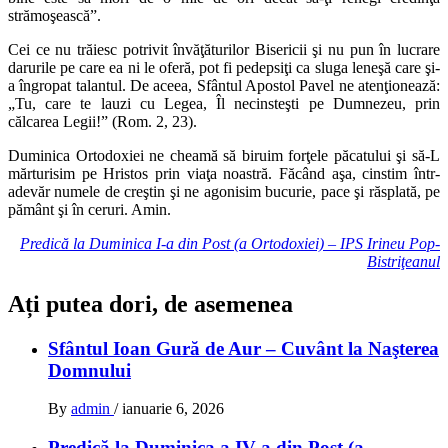
strămoşească”.
Cei ce nu trăiesc potrivit învăţăturilor Bisericii şi nu pun în lucrare
darurile pe care ea ni le oferă, pot fi pedepsiţi ca sluga leneşă care şi-
a îngropat talantul. De aceea, Sfântul Apostol Pavel ne atenţionează:
„Tu, care te lauzi cu Legea, Îl necinsteşti pe Dumnezeu, prin
călcarea Legii!” (Rom. 2, 23).
Duminica Ortodoxiei ne cheamă să biruim forţele păcatului şi să-L
mărturisim pe Hristos prin viaţa noastră. Făcând aşa, cinstim într-
adevăr numele de creştin şi ne agonisim bucurie, pace şi răsplată, pe
pământ şi în ceruri. Amin.
Predică la Duminica I-a din Post (a Ortodoxiei) – IPS Irineu Pop-
Bistriţeanul
Ați putea dori, de asemenea
Sfântul Ioan Gură de Aur – Cuvânt la Naşterea
Domnului
By
admin
/
ianuarie 6, 2026
Predică la Duminica a IV-a din Post (a