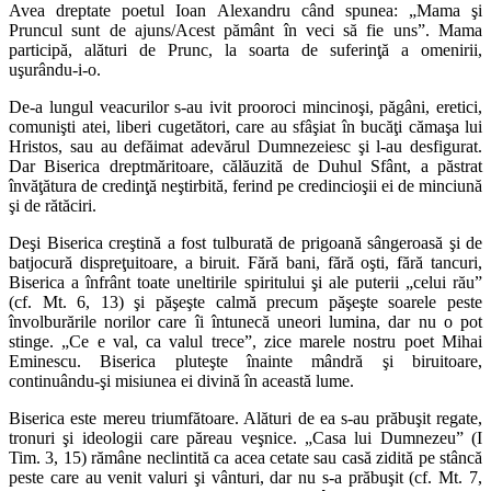
Avea dreptate poetul Ioan Alexandru când spunea: „Mama şi
Pruncul sunt de ajuns/Acest pământ în veci să fie uns”. Mama
participă, alături de Prunc, la soarta de suferinţă a omenirii,
uşurându-i-o.
De-a lungul veacurilor s-au ivit prooroci mincinoşi, păgâni, eretici,
comunişti atei, liberi cugetători, care au sfâşiat în bucăţi cămaşa lui
Hristos, sau au defăimat adevărul Dumnezeiesc şi l-au desfigurat.
Dar Biserica dreptmăritoare, călăuzită de Duhul Sfânt, a păstrat
învăţătura de credinţă neştirbită, ferind pe credincioşii ei de minciună
şi de rătăciri.
Deşi Biserica creştină a fost tulburată de prigoană sângeroasă şi de
batjocură dispreţuitoare, a biruit. Fără bani, fără oşti, fără tancuri,
Biserica a înfrânt toate uneltirile spiritului şi ale puterii „celui rău”
(cf. Mt. 6, 13) şi păşeşte calmă precum păşeşte soarele peste
învolburările norilor care îi întunecă uneori lumina, dar nu o pot
stinge. „Ce e val, ca valul trece”, zice marele nostru poet Mihai
Eminescu. Biserica pluteşte înainte mândră şi biruitoare,
continuându-şi misiunea ei divină în această lume.
Biserica este mereu triumfătoare. Alături de ea s-au prăbuşit regate,
tronuri şi ideologii care păreau veşnice. „Casa lui Dumnezeu” (I
Tim. 3, 15) rămâne neclintită ca acea cetate sau casă zidită pe stâncă
peste care au venit valuri şi vânturi, dar nu s-a prăbuşit (cf. Mt. 7,