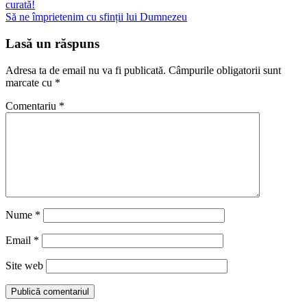
curată!
în
Să ne împrietenim cu sfinții lui Dumnezeu
articole
Lasă un răspuns
Adresa ta de email nu va fi publicată.
Câmpurile obligatorii sunt
marcate cu
*
Comentariu
*
Nume
*
Email
*
Site web