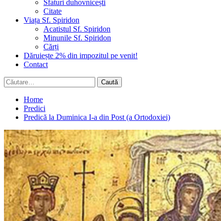
Sfaturi duhovnicești
Citate
Viața Sf. Spiridon
Acatistul Sf. Spiridon
Minunile Sf. Spiridon
Cărți
Dăruiește 2% din impozitul pe venit!
Contact
Caută
după:
Home
Predici
Predică la Duminica I-a din Post (a Ortodoxiei)