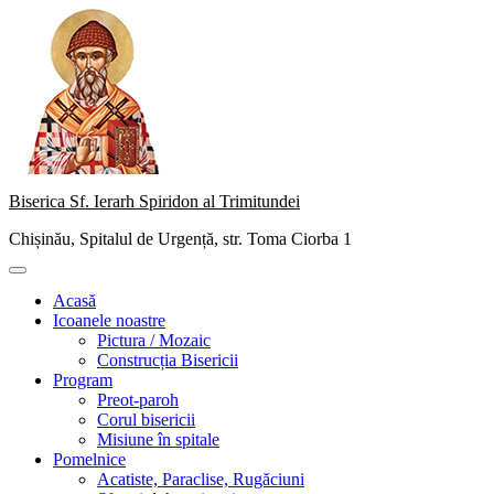
Skip
to
content
Biserica Sf. Ierarh Spiridon al Trimitundei
Chișinău, Spitalul de Urgență, str. Toma Ciorba 1
Primary
Menu
Acasă
Icoanele noastre
Pictura / Mozaic
Construcția Bisericii
Program
Preot-paroh
Corul bisericii
Misiune în spitale
Pomelnice
Acatiste, Paraclise, Rugăciuni