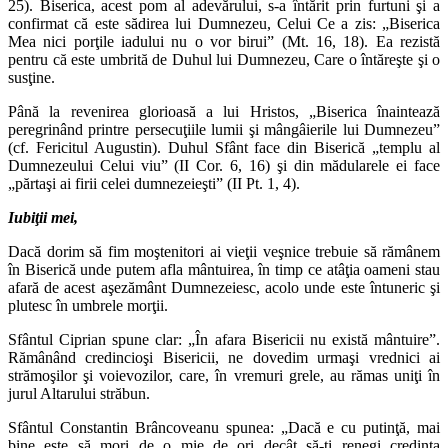
25). Biserica, acest pom al adevărului, s-a întărit prin furtuni şi a
confirmat că este sădirea lui Dumnezeu, Celui Ce a zis: „Biserica
Mea nici porţile iadului nu o vor birui” (Mt. 16, 18). Ea rezistă
pentru că este umbrită de Duhul lui Dumnezeu, Care o întăreşte şi o
susţine.
Până la revenirea glorioasă a lui Hristos, „Biserica înaintează
peregrinând printre persecuţiile lumii şi mângâierile lui Dumnezeu”
(cf. Fericitul Augustin). Duhul Sfânt face din Biserică „templu al
Dumnezeului Celui viu” (II Cor. 6, 16) şi din mădularele ei face
„părtaşi ai firii celei dumnezeieşti” (II Pt. 1, 4).
Iubiţii mei,
Dacă dorim să fim moştenitori ai vieţii veşnice trebuie să rămânem
în Biserică unde putem afla mântuirea, în timp ce atâţia oameni stau
afară de acest aşezământ Dumnezeiesc, acolo unde este întuneric şi
plutesc în umbrele morţii.
Sfântul Ciprian spune clar: „În afara Bisericii nu există mântuire”.
Rămânând credincioşi Bisericii, ne dovedim urmaşi vrednici ai
strămoşilor şi voievozilor, care, în vremuri grele, au rămas uniţi în
jurul Altarului străbun.
Sfântul Constantin Brâncoveanu spunea: „Dacă e cu putinţă, mai
bine este să mori de o mie de ori decât să-ţi renegi credinţa