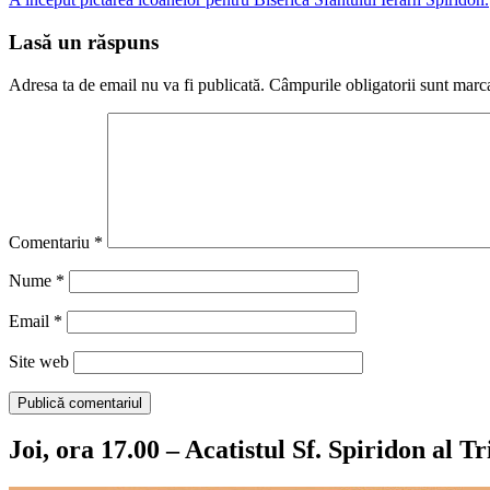
în
articole
Lasă un răspuns
Adresa ta de email nu va fi publicată.
Câmpurile obligatorii sunt marc
Comentariu
*
Nume
*
Email
*
Site web
Joi, ora 17.00 – Acatistul Sf. Spiridon al T