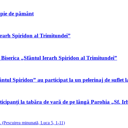
ropie de pământ
Ierarh Spiridon al Trimitundei”
 Biserica „Sfântul Ierarh Spiridon al Trimitundei”
tul Spiridon” au participat la un pelerinaj de suflet la
rticipanți la tabăra de vară de pe lângă Parohia „Sf. Ir
(Pescuirea minunată, Luca 5, 1-11)