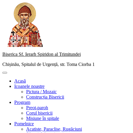
Skip
to
content
Biserica Sf. Ierarh Spiridon al Trimitundei
Chișinău, Spitalul de Urgență, str. Toma Ciorba 1
Primary
Menu
Acasă
Icoanele noastre
Pictura / Mozaic
Construcția Bisericii
Program
Preot-paroh
Corul bisericii
Misiune în spitale
Pomelnice
Acatiste, Paraclise, Rugăciuni