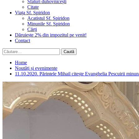
Sfaturi duhovnicești
Citate
Viața Sf. Spiridon
Acatistul Sf. Spiridon
Minunile Sf. Spiridon
Cărți
Dăruiește 2% din impozitul pe venit!
Contact
Caută
după:
Home
Noutăți și evenimente
11.10.2020. Părintele Mihail citește Evanghelia Pescuirii minunate