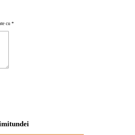
ate cu
*
rimitundei