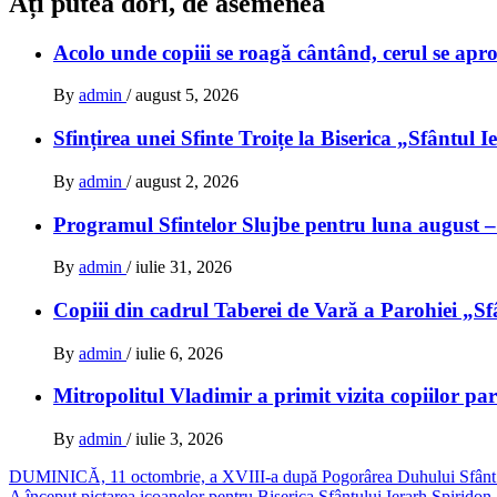
Ați putea dori, de asemenea
Acolo unde copiii se roagă cântând, cerul se ap
By
admin
/
august 5, 2026
Sfințirea unei Sfinte Troițe la Biserica „Sfântul 
By
admin
/
august 2, 2026
Programul Sfintelor Slujbe pentru luna august –
By
admin
/
iulie 31, 2026
Copiii din cadrul Taberei de Vară a Parohiei „Sfân
By
admin
/
iulie 6, 2026
Mitropolitul Vladimir a primit vizita copiilor pa
By
admin
/
iulie 3, 2026
Navigare
DUMINICĂ, 11 octombrie, a XVIII-a după Pogorârea Duhului Sfânt. 
A început pictarea icoanelor pentru Biserica Sfântului Ierarh Spiridon.