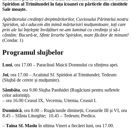
Spiridon al Trimitundei în fața icoanei cu părticele din cinstitele
Sale moaște.
Apărătorului credinței dreptmăritorilor, Cuviosului Părintelui nostru
Spiridon, să-i aducem din inimă mărturisiri mulțumitoare, toți care
prin ale lui înțelepte învățături ne-am luminat cu credința și să-i
cântăm: Bucură-te, Sfinte Ierarhe Spiridon, mare făcător de minuni!
(Condac 1)
Programul slujbelor
Luni
, ora 17.00 – Paraclisul Maicii Domnului cu sfințirea apei.
Joi
, ora 17.00 – Acatistul Sf. Spiridon al Trimitundei; Tedeum
(Slujbă de cerere și mulţumire).
Sâmbăta
, ora 9.00 Slujba Panihidei (Rugăciuni pentru sufletele
celor adormiţi).
– ora 16.00 Ceasul IX, Vecernia, Utrenia, Ceasul I.
Duminică
, ora 8.00 – Rugăciunile dimineții, Ceasurile III și VI, ora
8.45 – Sfânta Liturghie; 10.45 – Tedeum; Predica.
–
Taina Sf. Maslu
în ultima Vineri a fiecărei luni, ora 17.00.