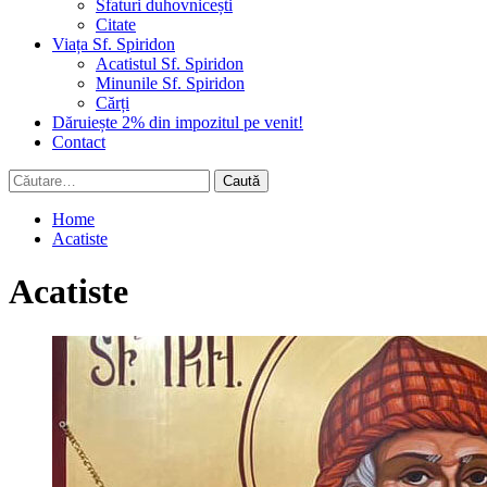
Sfaturi duhovnicești
Citate
Viața Sf. Spiridon
Acatistul Sf. Spiridon
Minunile Sf. Spiridon
Cărți
Dăruiește 2% din impozitul pe venit!
Contact
Caută
după:
Home
Acatiste
Acatiste