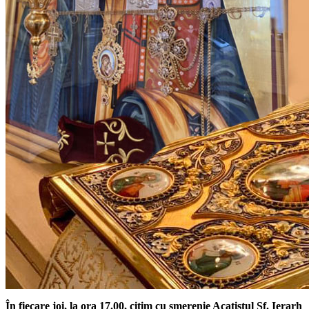
În fiecare joi, la ora 17.00,
citim cu smerenie Acatistul Sf. Ierarh