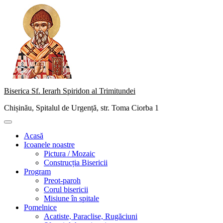
Skip
to
content
Biserica Sf. Ierarh Spiridon al Trimitundei
Chișinău, Spitalul de Urgență, str. Toma Ciorba 1
Primary
Menu
Acasă
Icoanele noastre
Pictura / Mozaic
Construcția Bisericii
Program
Preot-paroh
Corul bisericii
Misiune în spitale
Pomelnice
Acatiste, Paraclise, Rugăciuni