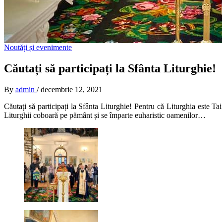
Noutăți și evenimente
Căutați să participați la Sfânta Liturghie!
By
admin
/
decembrie 12, 2021
Căutați să participați la Sfânta Liturghie! Pentru că Liturghia este 
Liturghii coboară pe pământ și se împarte euharistic oamenilor…