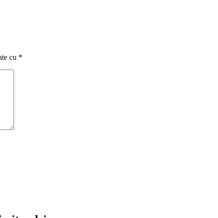
ate cu
*