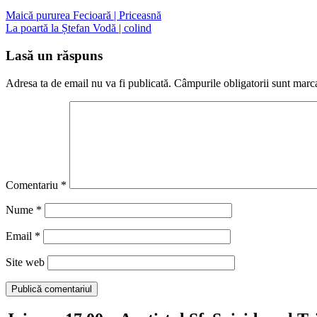
Navigare
Maică pururea Fecioară | Priceasnă
La poartă la Ștefan Vodă | colind
în
articole
Lasă un răspuns
Adresa ta de email nu va fi publicată.
Câmpurile obligatorii sunt marc
Comentariu
*
Nume
*
Email
*
Site web