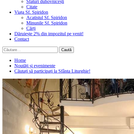
Sfaturi duhovnicești
Citate
Viața Sf. Spiridon
Acatistul Sf. Spiridon
Minunile Sf. Spiridon
Cărți
Dăruiește 2% din impozitul pe venit!
Contact
Caută
după:
Home
Noutăți și evenimente
Căutați să participați la Sfânta Liturghie!