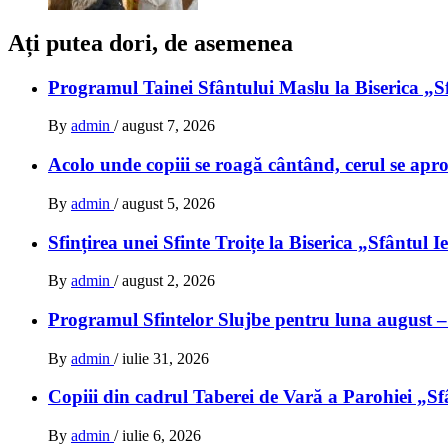
Ați putea dori, de asemenea
Programul Tainei Sfântului Maslu la Biserica „S
By
admin
/
august 7, 2026
Acolo unde copiii se roagă cântând, cerul se ap
By
admin
/
august 5, 2026
Sfințirea unei Sfinte Troițe la Biserica „Sfântul 
By
admin
/
august 2, 2026
Programul Sfintelor Slujbe pentru luna august –
By
admin
/
iulie 31, 2026
Copiii din cadrul Taberei de Vară a Parohiei „Sfân
By
admin
/
iulie 6, 2026