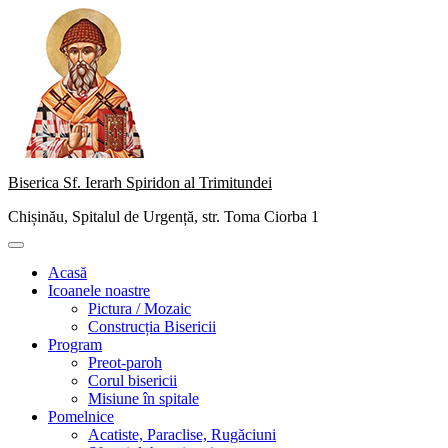
Skip
to
content
Biserica Sf. Ierarh Spiridon al Trimitundei
Chișinău, Spitalul de Urgență, str. Toma Ciorba 1
Primary
Menu
Acasă
Icoanele noastre
Pictura / Mozaic
Construcția Bisericii
Program
Preot-paroh
Corul bisericii
Misiune în spitale
Pomelnice
Acatiste, Paraclise, Rugăciuni