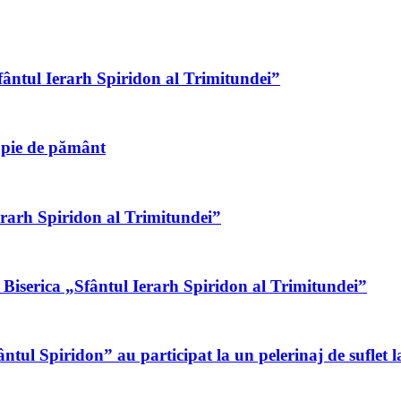
fântul Ierarh Spiridon al Trimitundei”
ropie de pământ
Ierarh Spiridon al Trimitundei”
 Biserica „Sfântul Ierarh Spiridon al Trimitundei”
tul Spiridon” au participat la un pelerinaj de suflet la