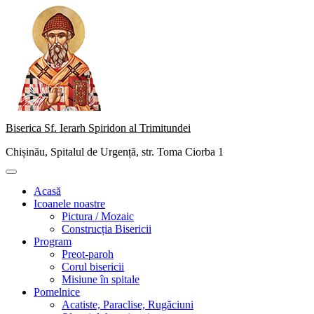
Skip
to
content
Biserica Sf. Ierarh Spiridon al Trimitundei
Chișinău, Spitalul de Urgență, str. Toma Ciorba 1
Primary
Menu
Acasă
Icoanele noastre
Pictura / Mozaic
Construcția Bisericii
Program
Preot-paroh
Corul bisericii
Misiune în spitale
Pomelnice
Acatiste, Paraclise, Rugăciuni