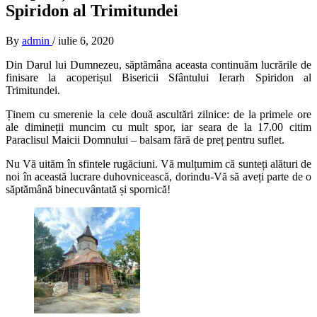
Spiridon al Trimitundei
By
admin
/
iulie 6, 2020
Din Darul lui Dumnezeu, săptămâna aceasta continuăm lucrările de
finisare la acoperișul Bisericii Sfântului Ierarh Spiridon al
Trimitundei.
Ținem cu smerenie la cele două ascultări zilnice: de la primele ore
ale dimineții muncim cu mult spor, iar seara de la 17.00 citim
Paraclisul Maicii Domnului – balsam fără de preț pentru suflet.
Nu Vă uităm în sfintele rugăciuni. Vă mulțumim că sunteți alături de
noi în această lucrare duhovnicească, dorindu-Vă să aveți parte de o
săptămână binecuvântată și spornică!