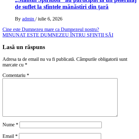
de suflet la sfintele mănăstiri din țară
By
admin
/
iulie 6, 2026
Navigare
Cine este Dumnezeu mare ca Dumnezeul nostru?
MINUNAT ESTE DUMNEZEU ÎNTRU SFINȚII SĂI
în
articole
Lasă un răspuns
Adresa ta de email nu va fi publicată.
Câmpurile obligatorii sunt
marcate cu
*
Comentariu
*
Nume
*
Email
*