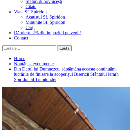
Sfaturi duhovnicești
Citate
Viața Sf. Spiridon
Acatistul Sf. Spiridon
Minunile Sf. Spiridon
Cărți
Dăruiește 2% din impozitul pe venit!
Contact
Caută
după:
Home
Noutăți și evenimente
Din Darul lui Dumnezeu, săptămâna aceasta continuăm
lucrările de finisare la acoperișul Bisericii Sfântului Ierarh
Spiridon al Trimitundei