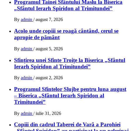
Programul Tainei Sfântului Maslu la Biserica
„Sfântul Ierarh Spiridon al Trimitundei”
By
admin
/
august 7, 2026
Acolo unde copiii se roagă cântând, cerul se
apropie de pământ
By
admin
/
august 5, 2026
Sfințirea unei Sfinte Troițe la Biserica „Sfântul
Ierarh Spiridon al Trimitundei”
By
admin
/
august 2, 2026
Programul Sfintelor Slujbe pentru luna august
– Biserica „Sfântul Ierarh Spiridon al
Trimitundei”
By
admin
/
iulie 31, 2026
Copiii din cadrul Taberei de Vară a Parohiei
„Sfântul Spiridon” au participat la un pelerinaj