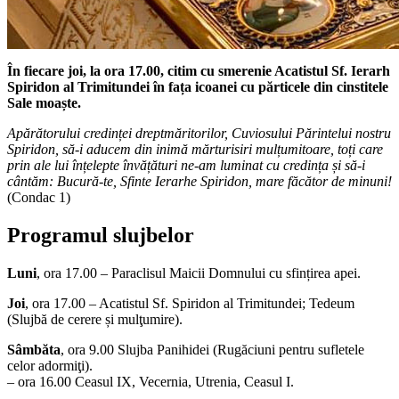
În fiecare joi, la ora 17.00,
citim cu smerenie Acatistul Sf. Ierarh
Spiridon al Trimitundei în fața icoanei cu părticele din cinstitele
Sale moaște.
Apărătorului credinței dreptmăritorilor, Cuviosului Părintelui nostru
Spiridon, să-i aducem din inimă mărturisiri mulțumitoare, toți care
prin ale lui înțelepte învățături ne-am luminat cu credința și să-i
cântăm: Bucură-te, Sfinte Ierarhe Spiridon, mare făcător de minuni!
(Condac 1)
Programul slujbelor
Luni
, ora 17.00 – Paraclisul Maicii Domnului cu sfințirea apei.
Joi
, ora 17.00 – Acatistul Sf. Spiridon al Trimitundei; Tedeum
(Slujbă de cerere și mulţumire).
Sâmbăta
, ora 9.00 Slujba Panihidei (Rugăciuni pentru sufletele
celor adormiţi).
– ora 16.00 Ceasul IX, Vecernia, Utrenia, Ceasul I.