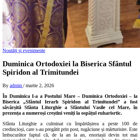
Noutăți și evenimente
Duminica Ortodoxiei la Biserica Sfântul
Spiridon al Trimitundei
By
admin
/
martie 2, 2026
În Duminica I-a a Postului Mare – Duminica Ortodoxiei – la
Biserica „Sfântul Ierarh Spiridon al Trimitundei” a fost
săvârșită Sfânta Liturghie a Sfântului Vasile cel Mare, în
prezența a numeroși creștini veniți la ospățul euharisrtic.
Sfânta Liturghie a culminat cu împărtășirea a peste 100 de
credincioși, care s-au pregătit prin post, rugăciune și mărturisire. Este
îmbucurător faptul că, de la an la an, enoriașii devin tot mai