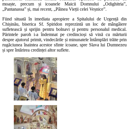
moaște, precum și icoanele Maicii Domnului „Odighitria”,
„Pantanassa” și, mai recent, „Pâinea Vieții celei Veșnice”.
Fiind situată în imediata apropiere a Spitalului de Urgență din
Chișinău, biserica Sf. Spiridon reprezintă un loc de mângâiere
sufletească și sprijin pentru bolnavi și pentru personalul medical.
Părintele paroh i-a îndemnat pe credincioși să vină cu mărturii
despre ajutorul primit, vindecările și minunatele întâmplări trăite prin
rugăciunea înaintea acestor sfinte icoane, spre Slava lui Dumnezeu
și spre întărirea credinței altor suflete.