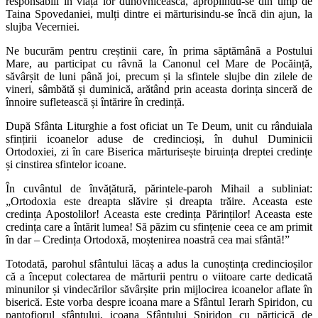
responsabili în viața lor duhovnicească, apropiindu-se din timp de
Taina Spovedaniei, mulți dintre ei mărturisindu-se încă din ajun, la
slujba Vecerniei.
Ne bucurăm pentru creștinii care, în prima săptămână a Postului
Mare, au participat cu râvnă la Canonul cel Mare de Pocăință,
săvârșit de luni până joi, precum și la sfintele slujbe din zilele de
vineri, sâmbătă și duminică, arătând prin aceasta dorința sinceră de
înnoire sufletească și întărire în credință.
După Sfânta Liturghie a fost oficiat un Te Deum, unit cu rânduiala
sfințirii icoanelor aduse de credincioși, în duhul Duminicii
Ortodoxiei, zi în care Biserica mărturisește biruința dreptei credințe
și cinstirea sfintelor icoane.
În cuvântul de învățătură, părintele-paroh Mihail a subliniat:
„Ortodoxia este dreapta slăvire și dreapta trăire. Aceasta este
credința Apostolilor! Aceasta este credința Părinților! Aceasta este
credința care a întărit lumea! Să păzim cu sfințenie ceea ce am primit
în dar – Credința Ortodoxă, moștenirea noastră cea mai sfântă!”
Totodată, parohul sfântului lăcaș a adus la cunoștința credincioșilor
că a început colectarea de mărturii pentru o viitoare carte dedicată
minunilor și vindecărilor săvârșite prin mijlocirea icoanelor aflate în
biserică. Este vorba despre icoana mare a
Sfântul Ierarh Spiridon
, cu
pantofiorul sfântului, icoana Sfântului Spiridon cu părticică de