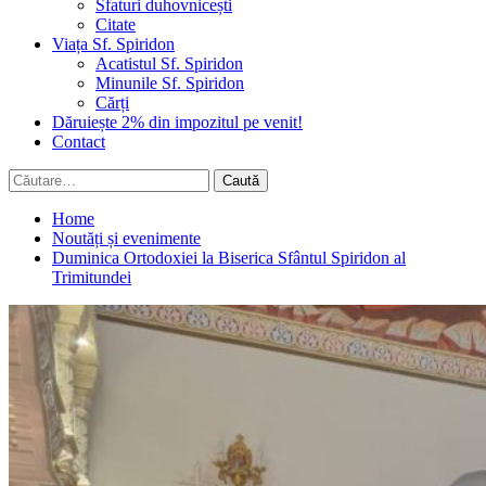
Sfaturi duhovnicești
Citate
Viața Sf. Spiridon
Acatistul Sf. Spiridon
Minunile Sf. Spiridon
Cărți
Dăruiește 2% din impozitul pe venit!
Contact
Caută
după:
Home
Noutăți și evenimente
Duminica Ortodoxiei la Biserica Sfântul Spiridon al
Trimitundei