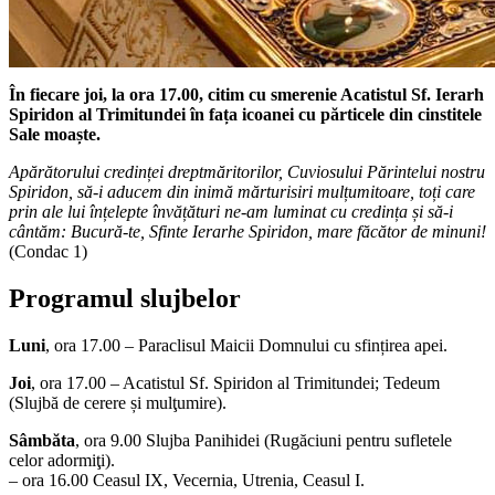
În fiecare joi, la ora 17.00,
citim cu smerenie Acatistul Sf. Ierarh
Spiridon al Trimitundei în fața icoanei cu părticele din cinstitele
Sale moaște.
Apărătorului credinței dreptmăritorilor, Cuviosului Părintelui nostru
Spiridon, să-i aducem din inimă mărturisiri mulțumitoare, toți care
prin ale lui înțelepte învățături ne-am luminat cu credința și să-i
cântăm: Bucură-te, Sfinte Ierarhe Spiridon, mare făcător de minuni!
(Condac 1)
Programul slujbelor
Luni
, ora 17.00 – Paraclisul Maicii Domnului cu sfințirea apei.
Joi
, ora 17.00 – Acatistul Sf. Spiridon al Trimitundei; Tedeum
(Slujbă de cerere și mulţumire).
Sâmbăta
, ora 9.00 Slujba Panihidei (Rugăciuni pentru sufletele
celor adormiţi).
– ora 16.00 Ceasul IX, Vecernia, Utrenia, Ceasul I.