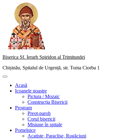
Skip
to
content
Biserica Sf. Ierarh Spiridon al Trimitundei
Chișinău, Spitalul de Urgență, str. Toma Ciorba 1
Primary
Menu
Acasă
Icoanele noastre
Pictura / Mozaic
Construcția Bisericii
Program
Preot-paroh
Corul bisericii
Misiune în spitale
Pomelnice
Acatiste, Paraclise, Rugăciuni