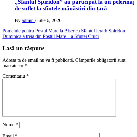
„Sfântul Spiridon” au participat la un pelerinaj
de suflet la sfintele mănăstiri din țară
By
admin
/
iulie 6, 2026
Navigare
Pomelnic pentru Postul Mare la Biserica Sfântul Ierarh Spiridon
Duminica a treia din Postul Mare – a Sfintei Cruci
în
articole
Lasă un răspuns
Adresa ta de email nu va fi publicată.
Câmpurile obligatorii sunt
marcate cu
*
Comentariu
*
Nume
*
Email
*