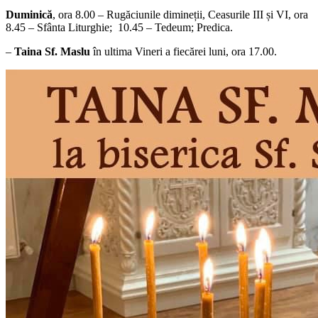
Duminică
, ora 8.00 – Rugăciunile dimineții, Ceasurile III și VI, ora
8.45 – Sfânta Liturghie; 10.45 – Tedeum; Predica.
–
Taina Sf. Maslu
în ultima Vineri a fiecărei luni, ora 17.00.