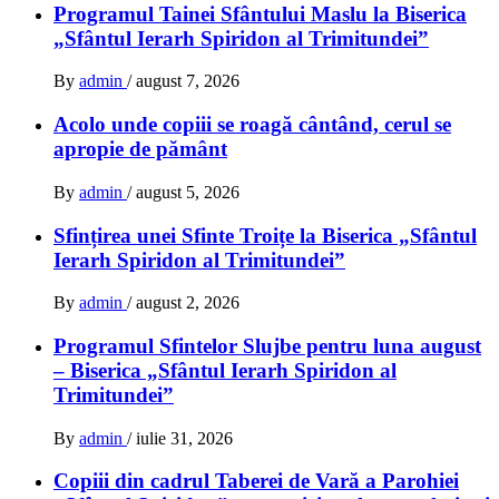
Programul Tainei Sfântului Maslu la Biserica
„Sfântul Ierarh Spiridon al Trimitundei”
By
admin
/
august 7, 2026
Acolo unde copiii se roagă cântând, cerul se
apropie de pământ
By
admin
/
august 5, 2026
Sfințirea unei Sfinte Troițe la Biserica „Sfântul
Ierarh Spiridon al Trimitundei”
By
admin
/
august 2, 2026
Programul Sfintelor Slujbe pentru luna august
– Biserica „Sfântul Ierarh Spiridon al
Trimitundei”
By
admin
/
iulie 31, 2026
Copiii din cadrul Taberei de Vară a Parohiei