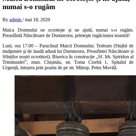
numai s-o rugăm
By
admin
/
mai 18, 2020
Maica Domnului ne ocrotește și ne ajută, numai s-o rugăm.
Preasfântă Născătoare de Dumnezeu, primeşte rugăciunea noastră!
Luni, ora 17.00 – Paraclisul Maicii Domnului; Tedeum (Slujbă de
mulţumire şi de laudă adusă lui Dumnezeu, Preasfintei Născătoare și
Sfinților noștri ocrotitori). Biserica în construcție „Sf. Irh. Spiridon al
Trimitundei”, mun. Chișinău, str. Toma Ciorbă 1, Spitalul de
Urgență, intrarea prin poarta de pe str. Mitrop. Petru Movilă.