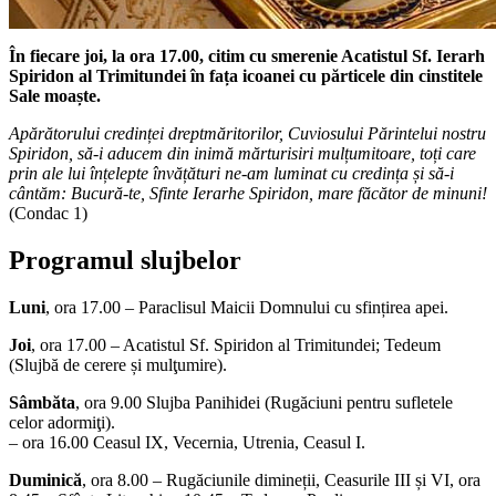
În fiecare joi, la ora 17.00,
citim cu smerenie Acatistul Sf. Ierarh
Spiridon al Trimitundei în fața icoanei cu părticele din cinstitele
Sale moaște.
Apărătorului credinței dreptmăritorilor, Cuviosului Părintelui nostru
Spiridon, să-i aducem din inimă mărturisiri mulțumitoare, toți care
prin ale lui înțelepte învățături ne-am luminat cu credința și să-i
cântăm: Bucură-te, Sfinte Ierarhe Spiridon, mare făcător de minuni!
(Condac 1)
Programul slujbelor
Luni
, ora 17.00 – Paraclisul Maicii Domnului cu sfințirea apei.
Joi
, ora 17.00 – Acatistul Sf. Spiridon al Trimitundei; Tedeum
(Slujbă de cerere și mulţumire).
Sâmbăta
, ora 9.00 Slujba Panihidei (Rugăciuni pentru sufletele
celor adormiţi).
– ora 16.00 Ceasul IX, Vecernia, Utrenia, Ceasul I.
Duminică
, ora 8.00 – Rugăciunile dimineții, Ceasurile III și VI, ora