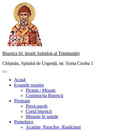
Skip
to
content
Biserica Sf. Ierarh Spiridon al Trimitundei
Chișinău, Spitalul de Urgență, str. Toma Ciorba 1
Primary
Menu
Acasă
Icoanele noastre
Pictura / Mozaic
Construcția Bisericii
Program
Preot-paroh
Corul bisericii
Misiune în spitale
Pomelnice
Acatiste, Paraclise, Rugăciuni