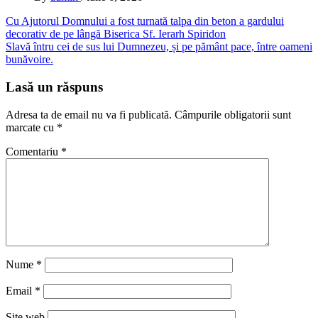
Navigare
Cu Ajutorul Domnului a fost turnată talpa din beton a gardului
decorativ de pe lângă Biserica Sf. Ierarh Spiridon
în
Slavă întru cei de sus lui Dumnezeu, și pe pământ pace, între oameni
articole
bunăvoire.
Lasă un răspuns
Adresa ta de email nu va fi publicată.
Câmpurile obligatorii sunt
marcate cu
*
Comentariu
*
Nume
*
Email
*
Site web