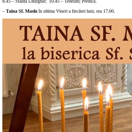
8.45 – Sfânta Liturghie; 10.45 – Tedeum; Predica.
–
Taina Sf. Maslu
în ultima Vineri a fiecărei luni, ora 17.00.