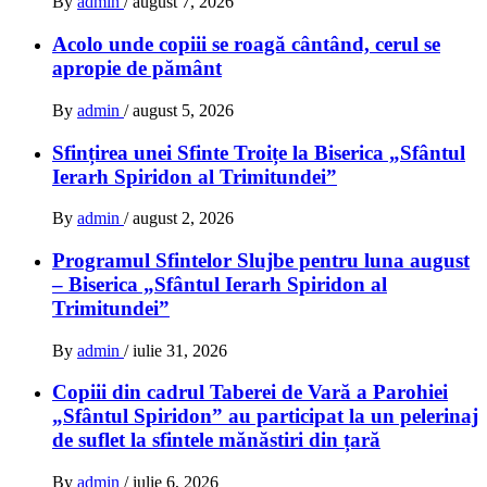
By
admin
/
august 7, 2026
Acolo unde copiii se roagă cântând, cerul se
apropie de pământ
By
admin
/
august 5, 2026
Sfințirea unei Sfinte Troițe la Biserica „Sfântul
Ierarh Spiridon al Trimitundei”
By
admin
/
august 2, 2026
Programul Sfintelor Slujbe pentru luna august
– Biserica „Sfântul Ierarh Spiridon al
Trimitundei”
By
admin
/
iulie 31, 2026
Copiii din cadrul Taberei de Vară a Parohiei
„Sfântul Spiridon” au participat la un pelerinaj
de suflet la sfintele mănăstiri din țară
By
admin
/
iulie 6, 2026