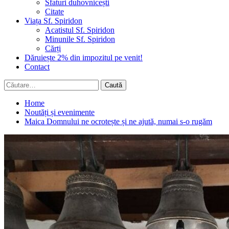
Sfaturi duhovnicești
Citate
Viața Sf. Spiridon
Acatistul Sf. Spiridon
Minunile Sf. Spiridon
Cărți
Dăruiește 2% din impozitul pe venit!
Contact
Caută
după:
Home
Noutăți și evenimente
Maica Domnului ne ocrotește și ne ajută, numai s-o rugăm