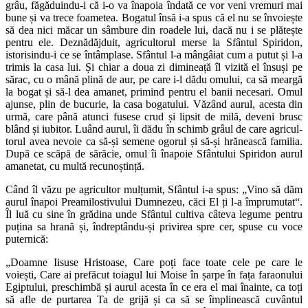
grâu, făgăduindu-i că i-o va înapoia îndată ce vor veni vremuri mai
bune și va trece foametea. Bogatul însă i-a spus că el nu se învoiește
să dea nici măcar un sâmbure din roadele lui, dacă nu i se plătește
pentru ele. Deznădăjduit, agricultorul merse la Sfân­tul Spiridon,
istorisindu-i ce se întâmplase.
Sfântul l-a mângâiat cum a putut și l-a
trimis la casa lui. Și chiar a doua zi dimineață îl vizită el însuși pe
sărac, cu o mână plină de aur, pe care i-l dădu omului, ca să meargă
la bogat și să-l dea amanet, primind pentru el banii necesari. Omul
ajunse, plin de bucurie, la casa bogatului. Văzând aurul, acesta din
urmă, care până atunci fusese crud și lipsit de milă, deveni brusc
blând și iubitor. Luând aurul, îi dădu în schimb grâul de care agri­cul­
torul avea nevoie ca să-și semene ogorul și să-și hrănească familia.
După ce scăpă de sărăcie, omul îi înapoie Sfântului Spiridon aurul
amanetat, cu multă recunoștință.
Când îl văzu pe agricultor mulțumit, Sfân­tul i-a spus: „Vino să dăm
aurul înapoi Preamilos­tivului Dumnezeu, căci El ți l-a îm­prumutat“.
Îl luă cu sine în grădina unde Sfân­tul cultiva câteva legume pentru
puțina sa hrană și, îndreptându-și privirea spre cer, spuse cu voce
puternică:
„Doamne Iisuse Hristoase, Care poți face toate cele pe care le
voiești, Care ai prefăcut toiagul lui Moise în șarpe în fața faraonului
Egiptului, preschim­bă și aurul acesta în ce era el mai înainte, ca toți
să afle de purtarea Ta de grijă și ca să se îm­plinească cuvântul