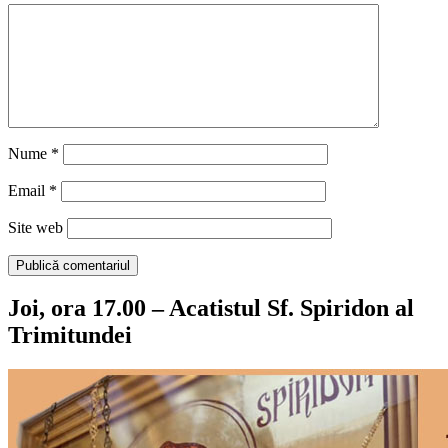
Nume
*
Email
*
Site web
Joi, ora 17.00 – Acatistul Sf. Spiridon al
Trimitundei