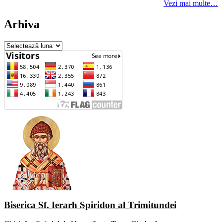
Vezi mai multe…
Arhiva
Arhiva
Biserica Sf. Ierarh Spiridon al Trimitundei