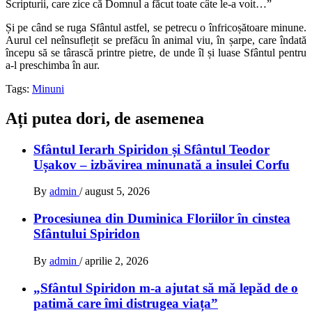
Scripturii, care zice că Domnul a făcut toate câte le-a voit…”
Și pe când se ruga Sfântul astfel, se petrecu o înfri­coșătoare minune.
Aurul cel neînsuflețit se prefăcu în animal viu, în șarpe, care îndată
începu să se târască printre pietre, de unde îl și luase Sfântul pentru
a-l preschimba în aur.
Tags:
Minuni
Ați putea dori, de asemenea
Sfântul Ierarh Spiridon și Sfântul Teodor
Ușakov – izbăvirea minunată a insulei Corfu
By
admin
/
august 5, 2026
Procesiunea din Duminica Floriilor în cinstea
Sfântului Spiridon
By
admin
/
aprilie 2, 2026
„Sfântul Spiridon m-a ajutat să mă lepăd de o
patimă care îmi distrugea viața”