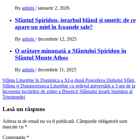
By
admin
/
ianuarie 2, 2026
Sfântul Spiridon, ierarhul blând și smerit: de ce
apare un miel în Icoanele sale?
By
admin
/
decembrie 12, 2025
O arătare minunată a Sfântului Spiridon în
Sfântul Munte Athos
By
admin
/
decembrie 11, 2025
Navigare
Sfânta Liturghie în Duminica a XI-a după Pogorârea Duhului Sfânt.
Sfânta și Dumnezeiasca Liturghie cu prilejul aniversării a 3 ani de la
în
începutul lucrărilor de zidire a Bisericii Sfântului Ierarh Spiridon al
articole
Trimitundei
Lasă un răspuns
Adresa ta de email nu va fi publicată.
Câmpurile obligatorii sunt
marcate cu
*
Comentariu
*