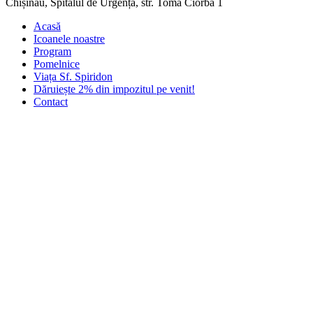
Chișinău, Spitalul de Urgență, str. Toma Ciorba 1
Acasă
Icoanele noastre
Program
Pomelnice
Viața Sf. Spiridon
Dăruiește 2% din impozitul pe venit!
Contact