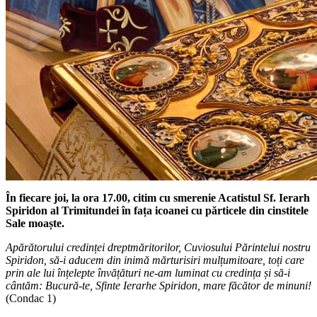
În fiecare joi, la ora 17.00,
citim cu smerenie Acatistul Sf. Ierarh
Spiridon al Trimitundei în fața icoanei cu părticele din cinstitele
Sale moaște.
Apărătorului credinței dreptmăritorilor, Cuviosului Părintelui nostru
Spiridon, să-i aducem din inimă mărturisiri mulțumitoare, toți care
prin ale lui înțelepte învățături ne-am luminat cu credința și să-i
cântăm: Bucură-te, Sfinte Ierarhe Spiridon, mare făcător de minuni!
(Condac 1)