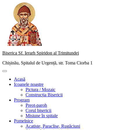
Skip
to
content
Biserica Sf. Ierarh Spiridon al Trimitundei
Chișinău, Spitalul de Urgență, str. Toma Ciorba 1
Primary
Menu
Acasă
Icoanele noastre
Pictura / Mozaic
Construcția Bisericii
Program
Preot-paroh
Corul bisericii
Misiune în spitale
Pomelnice
Acatiste, Paraclise, Rugăciuni