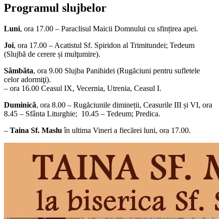
Programul slujbelor
Luni
, ora 17.00 – Paraclisul Maicii Domnului cu sfințirea apei.
Joi
, ora 17.00 – Acatistul Sf. Spiridon al Trimitundei; Tedeum
(Slujbă de cerere și mulţumire).
Sâmbăta
, ora 9.00 Slujba Panihidei (Rugăciuni pentru sufletele
celor adormiţi).
– ora 16.00 Ceasul IX, Vecernia, Utrenia, Ceasul I.
Duminică
, ora 8.00 – Rugăciunile dimineții, Ceasurile III și VI, ora
8.45 – Sfânta Liturghie; 10.45 – Tedeum; Predica.
–
Taina Sf. Maslu
în ultima Vineri a fiecărei luni, ora 17.00.