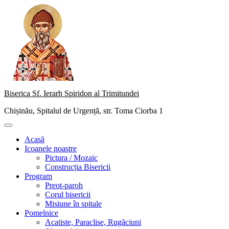
Skip
to
content
Biserica Sf. Ierarh Spiridon al Trimitundei
Chișinău, Spitalul de Urgență, str. Toma Ciorba 1
Primary
Menu
Acasă
Icoanele noastre
Pictura / Mozaic
Construcția Bisericii
Program
Preot-paroh
Corul bisericii
Misiune în spitale
Pomelnice
Acatiste, Paraclise, Rugăciuni