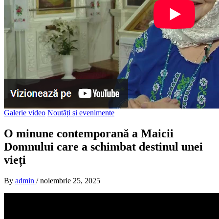
Galerie video
Noutăți și evenimente
O minune contemporană a Maicii
Domnului care a schimbat destinul unei
vieți
By
admin
/
noiembrie 25, 2025