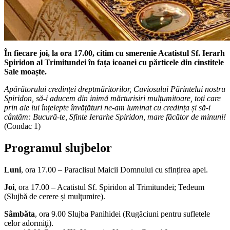
În fiecare joi, la ora 17.00,
citim cu smerenie Acatistul Sf. Ierarh
Spiridon al Trimitundei în fața icoanei cu părticele din cinstitele
Sale moaște.
Apărătorului credinței dreptmăritorilor, Cuviosului Părintelui nostru
Spiridon, să-i aducem din inimă mărturisiri mulțumitoare, toți care
prin ale lui înțelepte învățături ne-am luminat cu credința și să-i
cântăm: Bucură-te, Sfinte Ierarhe Spiridon, mare făcător de minuni!
(Condac 1)
Programul slujbelor
Luni
, ora 17.00 – Paraclisul Maicii Domnului cu sfințirea apei.
Joi
, ora 17.00 – Acatistul Sf. Spiridon al Trimitundei; Tedeum
(Slujbă de cerere și mulţumire).
Sâmbăta
, ora 9.00 Slujba Panihidei (Rugăciuni pentru sufletele
celor adormiţi).