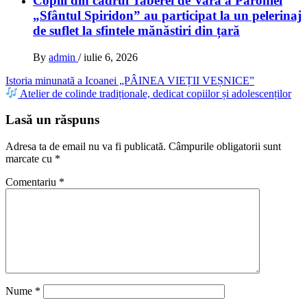
Copiii din cadrul Taberei de Vară a Parohiei
„Sfântul Spiridon” au participat la un pelerinaj
de suflet la sfintele mănăstiri din țară
By
admin
/
iulie 6, 2026
Navigare
Istoria minunată a Icoanei „PÂINEA VIEȚII VEȘNICE”
Atelier de colinde tradiționale, dedicat copiilor și adolescenților
în
articole
Lasă un răspuns
Adresa ta de email nu va fi publicată.
Câmpurile obligatorii sunt
marcate cu
*
Comentariu
*
Nume
*