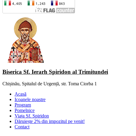
Biserica Sf. Ierarh Spiridon al Trimitundei
Chișinău, Spitalul de Urgență, str. Toma Ciorba 1
Acasă
Icoanele noastre
Program
Pomelnice
Viața Sf. Spiridon
Dăruiește 2% din impozitul pe venit!
Contact