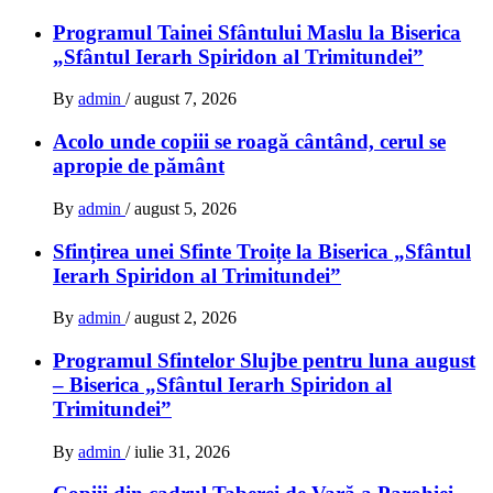
Programul Tainei Sfântului Maslu la Biserica
„Sfântul Ierarh Spiridon al Trimitundei”
By
admin
/
august 7, 2026
Acolo unde copiii se roagă cântând, cerul se
apropie de pământ
By
admin
/
august 5, 2026
Sfințirea unei Sfinte Troițe la Biserica „Sfântul
Ierarh Spiridon al Trimitundei”
By
admin
/
august 2, 2026
Programul Sfintelor Slujbe pentru luna august
– Biserica „Sfântul Ierarh Spiridon al
Trimitundei”
By
admin
/
iulie 31, 2026