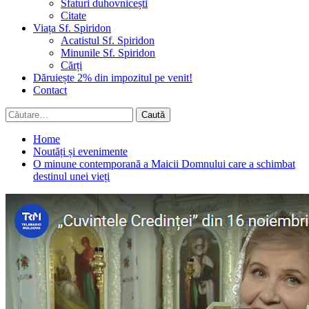
Sfaturi duhovnicești
Citate
Viața Sf. Spiridon
Acatistul Sf. Spiridon
Minunile Sf. Spiridon
Cărți
Dăruiește 2% din impozitul pe venit!
Contact
Caută
după:
Home
Noutăți și evenimente
O minune contemporană a Maicii Domnului care a schimbat
destinul unei vieți