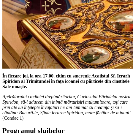
În fiecare joi, la ora 17.00,
citim cu smerenie Acatistul Sf. Ierarh
Spiridon al Trimitundei în fața icoanei cu părticele din cinstitele
Sale moaște.
Apărătorului credinței dreptmăritorilor, Cuviosului Părintelui nostru
Spiridon, să-i aducem din inimă mărturisiri mulțumitoare, toți care
prin ale lui înțelepte învățături ne-am luminat cu credința și să-i
cântăm: Bucură-te, Sfinte Ierarhe Spiridon, mare făcător de minuni!
(Condac 1)
Programul slujbelor