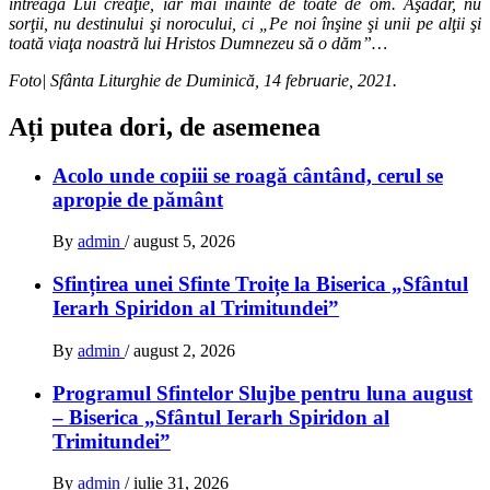
întreaga Lui creaţie, iar mai înainte de toate de om. Aşadar, nu
sorţii, nu destinului şi norocului, ci „Pe noi înşine şi unii pe alţii şi
toată viaţa noastră lui Hristos Dumnezeu să o dăm”…
Foto| Sfânta Liturghie de Duminică, 14 februarie, 2021.
Ați putea dori, de asemenea
Acolo unde copiii se roagă cântând, cerul se
apropie de pământ
By
admin
/
august 5, 2026
Sfințirea unei Sfinte Troițe la Biserica „Sfântul
Ierarh Spiridon al Trimitundei”
By
admin
/
august 2, 2026
Programul Sfintelor Slujbe pentru luna august
– Biserica „Sfântul Ierarh Spiridon al
Trimitundei”
By
admin
/
iulie 31, 2026