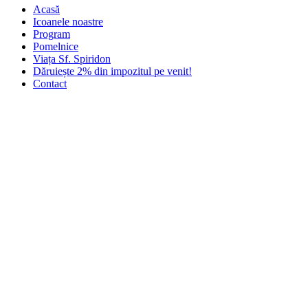
Acasă
Icoanele noastre
Program
Pomelnice
Viața Sf. Spiridon
Dăruiește 2% din impozitul pe venit!
Contact