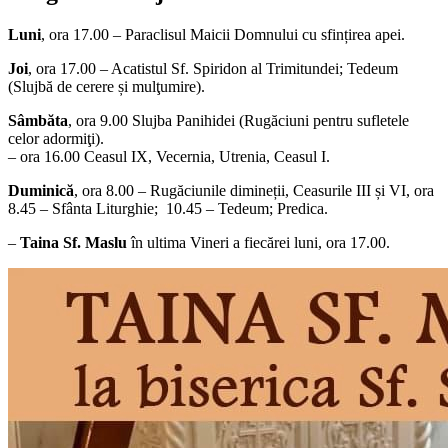
Luni
, ora 17.00 – Paraclisul Maicii Domnului cu sfințirea apei.
Joi
, ora 17.00 – Acatistul Sf. Spiridon al Trimitundei; Tedeum
(Slujbă de cerere și mulţumire).
Sâmbăta
, ora 9.00 Slujba Panihidei (Rugăciuni pentru sufletele
celor adormiţi).
– ora 16.00 Ceasul IX, Vecernia, Utrenia, Ceasul I.
Duminică
, ora 8.00 – Rugăciunile dimineții, Ceasurile III și VI, ora
8.45 – Sfânta Liturghie; 10.45 – Tedeum; Predica.
–
Taina Sf. Maslu
în ultima Vineri a fiecărei luni, ora 17.00.