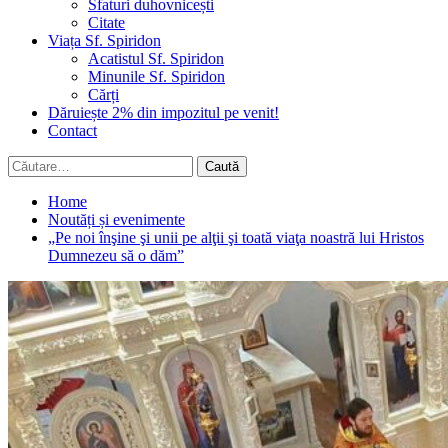
Sfaturi duhovnicești
Citate
Viața Sf. Spiridon
Acatistul Sf. Spiridon
Minunile Sf. Spiridon
Cărți
Dăruiește 2% din impozitul pe venit!
Contact
Caută
după:
Home
Noutăți și evenimente
„Pe noi înşine şi unii pe alţii şi toată viaţa noastră lui Hristos
Dumnezeu să o dăm”