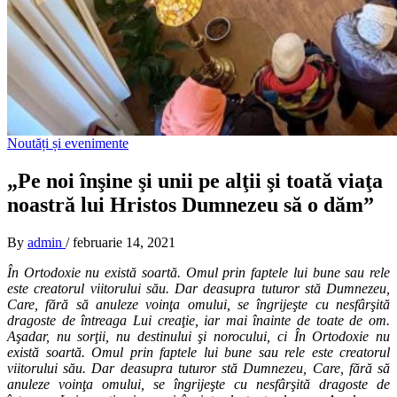
Noutăți și evenimente
„Pe noi înşine şi unii pe alţii şi toată viaţa
noastră lui Hristos Dumnezeu să o dăm”
By
admin
/
februarie 14, 2021
În Ortodoxie nu există soartă. Omul prin faptele lui bune sau rele
este creatorul viitorului său. Dar deasupra tuturor stă Dumnezeu,
Care, fără să anuleze voinţa omului, se îngrijeşte cu nesfârşită
dragoste de întreaga Lui creaţie, iar mai înainte de toate de om.
Aşadar, nu sorţii, nu destinului şi norocului, ci În Ortodoxie nu
există soartă. Omul prin faptele lui bune sau rele este creatorul
viitorului său. Dar deasupra tuturor stă Dumnezeu, Care, fără să
anuleze voinţa omului, se îngrijeşte cu nesfârşită dragoste de