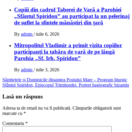
Copiii din cadrul Taberei de Vară a Parohiei
„Sfântul Spiridon” au participat la un pelerinaj
de suflet la sfintele mănăstiri din țară
By
admin
/
iulie 6, 2026
Mitropolitul Vladimir a primit vizita copiilor
participanți la tabăra de vară de pe lângă
Parohia „Sf. Irh. Spiridon”
By
admin
/
iulie 3, 2026
Navigare
Sâmbetele și Duminicile dinaintea Postului Mare – Program liturgic
Sfântul Spiridon, Episcopul Trimitundei. Portret hagiografic bizantin
în
articole
Lasă un răspuns
Adresa ta de email nu va fi publicată.
Câmpurile obligatorii sunt
marcate cu
*
Comentariu
*