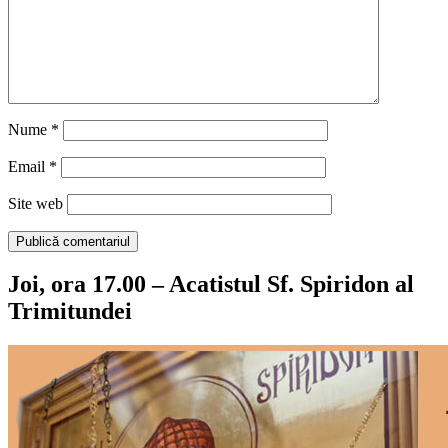
Nume
*
Email
*
Site web
Joi, ora 17.00 – Acatistul Sf. Spiridon al
Trimitundei