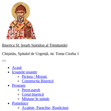
Skip
to
content
Biserica Sf. Ierarh Spiridon al Trimitundei
Chișinău, Spitalul de Urgență, str. Toma Ciorba 1
Primary
Menu
Acasă
Icoanele noastre
Pictura / Mozaic
Construcția Bisericii
Program
Preot-paroh
Corul bisericii
Misiune în spitale
Pomelnice
Acatiste, Paraclise, Rugăciuni