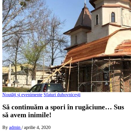
Noutăți și evenimente
Sfaturi duhovnicești
Să continuăm a spori în rugăciune… Sus
să avem inimile!
By
admin
/
aprilie 4, 2020