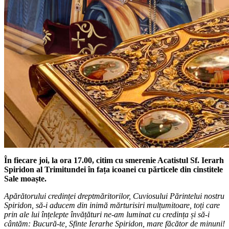
În fiecare joi, la ora 17.00,
citim cu smerenie Acatistul Sf. Ierarh
Spiridon al Trimitundei în fața icoanei cu părticele din cinstitele
Sale moaște.
Apărătorului credinței dreptmăritorilor, Cuviosului Părintelui nostru
Spiridon, să-i aducem din inimă mărturisiri mulțumitoare, toți care
prin ale lui înțelepte învățături ne-am luminat cu credința și să-i
cântăm: Bucură-te, Sfinte Ierarhe Spiridon, mare făcător de minuni!