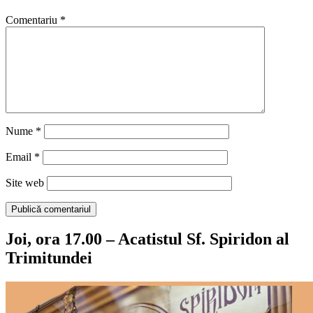
Comentariu
*
Nume
*
Email
*
Site web
Joi, ora 17.00 – Acatistul Sf. Spiridon al
Trimitundei