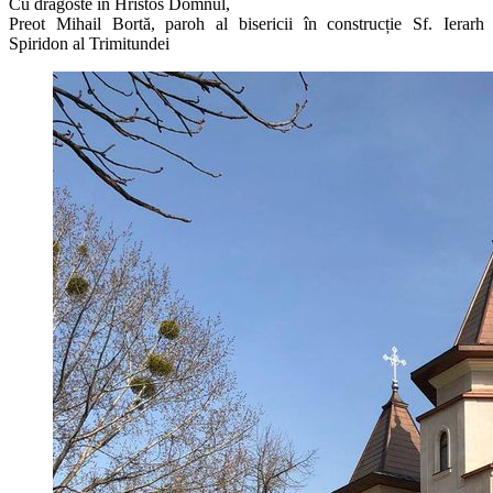
Cu dragoste în Hristos Domnul,
Preot Mihail Bortă, paroh al bisericii în construcție Sf. Ierarh
Spiridon al Trimitundei