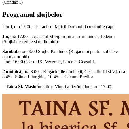
(Condac 1)
Programul slujbelor
Luni
, ora 17.00 – Paraclisul Maicii Domnului cu sfințirea apei.
Joi
, ora 17.00 – Acatistul Sf. Spiridon al Trimitundei; Tedeum
(Slujbă de cerere și mulţumire).
Sâmbăta
, ora 9.00 Slujba Panihidei (Rugăciuni pentru sufletele
celor adormiţi).
– ora 16.00 Ceasul IX, Vecernia, Utrenia, Ceasul I.
Duminică
, ora 8.00 – Rugăciunile dimineții, Ceasurile III și VI, ora
8.45 – Sfânta Liturghie; 10.45 – Tedeum; Predica.
–
Taina Sf. Maslu
în ultima Vineri a fiecărei luni, ora 17.00.