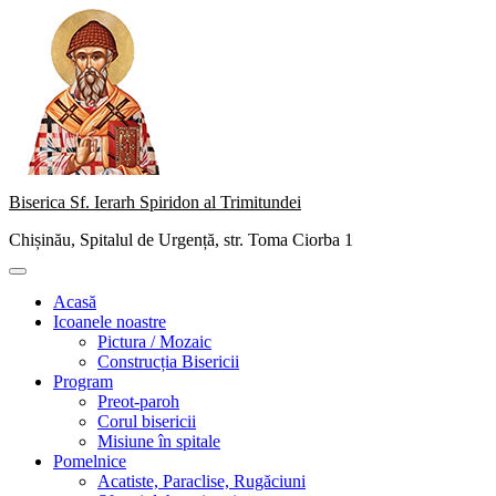
Skip
to
content
Biserica Sf. Ierarh Spiridon al Trimitundei
Chișinău, Spitalul de Urgență, str. Toma Ciorba 1
Primary
Menu
Acasă
Icoanele noastre
Pictura / Mozaic
Construcția Bisericii
Program
Preot-paroh
Corul bisericii
Misiune în spitale
Pomelnice
Acatiste, Paraclise, Rugăciuni