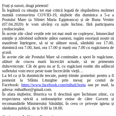
Frați și surori, dragi prieteni!
În legătură cu situația tot mai critică legată de răspândirea molimei
numită coronavirus COVID-19, slujbele din duminica a 5-a a
Postului Mare (a Sfintei Maria Egipteanca) și de Buna Vestire
(07.04.2020) le vom săvârși cu ușile închise, fără participarea
credincioșilor.
În aceste zile când veștile rele tot mai mult ne copleșesc, întunecând
mințile și zdrobind sufletele atâtor oameni, ru
găm enoriașii noștri să
manifeste înțelegere, să ni se alăture nouă, sâmbătă ora 17.00,
duminică ora 7.00, luni, ora 17.00 și marți ora 7.00 cu rugăciunea de
acasă.
În aceste zile ale Postului Mare să continuăm a spori în rugăciune,
alături de crucea marii încercări actuale, să ne primenim
duhovnicește. Cât de greu nu ar fi, cu rugăciuni rostite din adâncul
sufletului vom trece peste toate încercările vieții…
La fel ca și în duminicile trecute, puteți trimite pomelnic pentru a fi
pomenit la Sfânta Liturghie prin mesaj pe contul de
Facebook:
https://www.facebook.com/mihail.borta
sau pe mail, la
adresa:
mihailbor@gmail.com
.
În afara slujbelor, Biserica va fi deschisă spre închinare zilnic, cu
respectarea strictă a ordonanțelor emise de către Guvern și
recomandările Ministerului Sănătății, în ceea ce privește igiena și
sănătatea publică, de la 9.00 la 18.00.