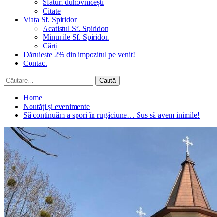
Sfaturi duhovnicești
Citate
Viața Sf. Spiridon
Acatistul Sf. Spiridon
Minunile Sf. Spiridon
Cărți
Dăruiește 2% din impozitul pe venit!
Contact
Caută
după:
Home
Noutăți și evenimente
Să continuăm a spori în rugăciune… Sus să avem inimile!