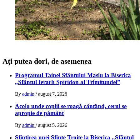
Ați putea dori, de asemenea
Programul Tainei Sfântului Maslu la Biserica
„Sfântul Ierarh Spiridon al Trimitundei”
By
admin
/
august 7, 2026
Acolo unde copiii se roagă cântând, cerul se
apropie de pământ
By
admin
/
august 5, 2026
Sfințirea unei Sfinte Troițe la Biserica „Sfântul