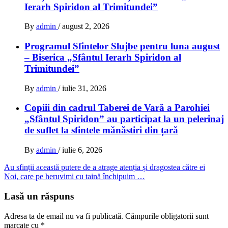
Ierarh Spiridon al Trimitundei”
By
admin
/
august 2, 2026
Programul Sfintelor Slujbe pentru luna august
– Biserica „Sfântul Ierarh Spiridon al
Trimitundei”
By
admin
/
iulie 31, 2026
Copiii din cadrul Taberei de Vară a Parohiei
„Sfântul Spiridon” au participat la un pelerinaj
de suflet la sfintele mănăstiri din țară
By
admin
/
iulie 6, 2026
Navigare
Au sfinții această putere de a atrage atenția și dragostea către ei
Noi, care pe heruvimi cu taină închipuim …
în
articole
Lasă un răspuns
Adresa ta de email nu va fi publicată.
Câmpurile obligatorii sunt
marcate cu
*