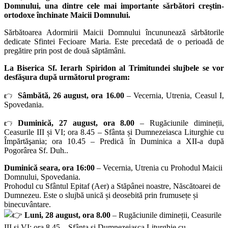
Domnului, una dintre cele mai importante sărbători creştin-
ortodoxe închinate Maicii Domnului.
Sărbătoarea Adormirii Maicii Domnului încununează sărbătorile
dedicate Sfintei Fecioare Maria. Este precedată de o perioadă de
pregătire prin post de două săptămâni.
La Biserica Sf. Ierarh Spiridon al Trimitundei slujbele se vor
desfăşura după următorul program:
Sâmbătă, 26 august, ora 16.00
– Vecernia, Utrenia, Ceasul I,
Spovedania.
Duminică, 27 august, ora 8.00
– Rugăciunile dimineții,
Ceasurile III și VI; ora 8.45 – Sfânta și Dumnezeiasca Liturghie cu
Împărtăşania; ora 10.45 – Predică în Duminica a XII-a după
Pogorârea Sf. Duh..
Duminică seara, ora 16:00
– Vecernia, Utrenia cu Prohodul Maicii
Domnului, Spovedania.
Prohodul cu Sfântul Epitaf (Aer) a Stăpânei noastre, Născătoarei de
Dumnezeu. Este o slujbă unică și deosebită prin frumusețe și
binecuvântare.
Luni, 28 august, ora 8.00
– Rugăciunile dimineții, Ceasurile
III și VI; ora 8.45 – Sfânta și Dumnezeiasca Liturghie cu