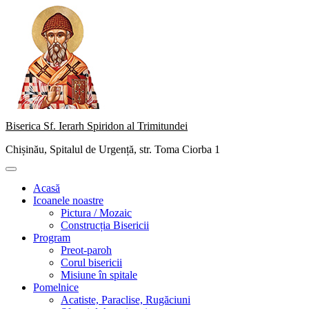
Skip
to
content
Biserica Sf. Ierarh Spiridon al Trimitundei
Chișinău, Spitalul de Urgență, str. Toma Ciorba 1
Primary
Menu
Acasă
Icoanele noastre
Pictura / Mozaic
Construcția Bisericii
Program
Preot-paroh
Corul bisericii
Misiune în spitale
Pomelnice
Acatiste, Paraclise, Rugăciuni