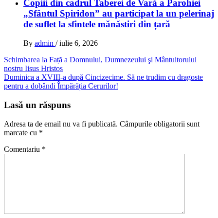
Copiii din cadrul Taberei de Vară a Parohiei
„Sfântul Spiridon” au participat la un pelerinaj
de suflet la sfintele mănăstiri din țară
By
admin
/
iulie 6, 2026
Navigare
Schimbarea la Față a Domnului, Dumnezeului şi Mântuitorului
nostru Iisus Hristos
în
Duminica a XVIII-a după Cincizecime. Să ne trudim cu dragoste
articole
pentru a dobândi Împărăția Cerurilor!
Lasă un răspuns
Adresa ta de email nu va fi publicată.
Câmpurile obligatorii sunt
marcate cu
*
Comentariu
*