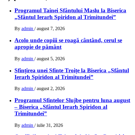
Programul Tainei Sfântului Maslu la Biserica
„Sfântul Ierarh Spiridon al Trimitundei”
By
admin
/
august 7, 2026
Acolo unde copiii se roagă cântând, cerul se
apropie de pământ
By
admin
/
august 5, 2026
Sfințirea unei Sfinte Troițe la Biserica „Sfântul
Ierarh Spiridon al Trimitundei”
By
admin
/
august 2, 2026
Programul Sfintelor Slujbe pentru luna august
– Biserica „Sfântul Ierarh Spiridon al
Trimitundei”
By
admin
/
iulie 31, 2026