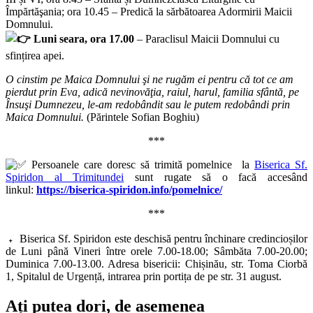
Împărtăşania; ora 10.45 – Predică la sărbătoarea Adormirii Maicii
Domnului.
Luni seara, ora 17.00
– Paraclisul Maicii Domnului cu
sfințirea apei.
O cinstim pe Maica Domnului şi ne rugăm ei pentru că tot ce am
pierdut prin Eva, adică nevinovăţia, raiul, harul, familia sfântă, pe
Însuşi Dumnezeu, le-am redobândit sau le putem redobândi prin
Maica Domnului.
(Părintele Sofian Boghiu)
***
Persoanele care doresc să trimită pomelnice la
Biserica Sf.
Spiridon al Trimitundei
sunt rugate să o facă accesând
linkul:
https://biserica-spiridon.info/pomelnice/
***
Biserica Sf. Spiridon este deschisă pentru închinare credincioșilor
de Luni până Vineri între orele 7.00-18.00; Sâmbăta 7.00-20.00;
Duminica 7.00-13.00. Adresa bisericii: Chișinău, str. Toma Ciorbă
1, Spitalul de Urgență, intrarea prin portița de pe str. 31 august.
Ați putea dori, de asemenea