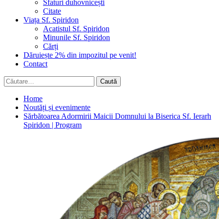
Sfaturi duhovnicești
Citate
Viața Sf. Spiridon
Acatistul Sf. Spiridon
Minunile Sf. Spiridon
Cărți
Dăruiește 2% din impozitul pe venit!
Contact
Caută
după:
Home
Noutăți și evenimente
Sărbătoarea Adormirii Maicii Domnului la Biserica Sf. Ierarh
Spiridon | Program