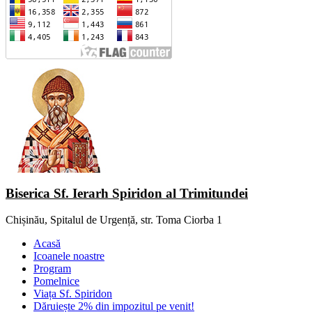
Biserica Sf. Ierarh Spiridon al Trimitundei
Chișinău, Spitalul de Urgență, str. Toma Ciorba 1
Acasă
Icoanele noastre
Program
Pomelnice
Viața Sf. Spiridon
Dăruiește 2% din impozitul pe venit!