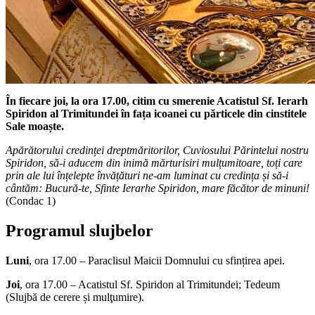
În fiecare joi, la ora 17.00,
citim cu smerenie Acatistul Sf. Ierarh
Spiridon al Trimitundei în fața icoanei cu părticele din cinstitele
Sale moaște.
Apărătorului credinței dreptmăritorilor, Cuviosului Părintelui nostru
Spiridon, să-i aducem din inimă mărturisiri mulțumitoare, toți care
prin ale lui înțelepte învățături ne-am luminat cu credința și să-i
cântăm: Bucură-te, Sfinte Ierarhe Spiridon, mare făcător de minuni!
(Condac 1)
Programul slujbelor
Luni
, ora 17.00 – Paraclisul Maicii Domnului cu sfințirea apei.
Joi
, ora 17.00 – Acatistul Sf. Spiridon al Trimitundei; Tedeum
(Slujbă de cerere și mulţumire).