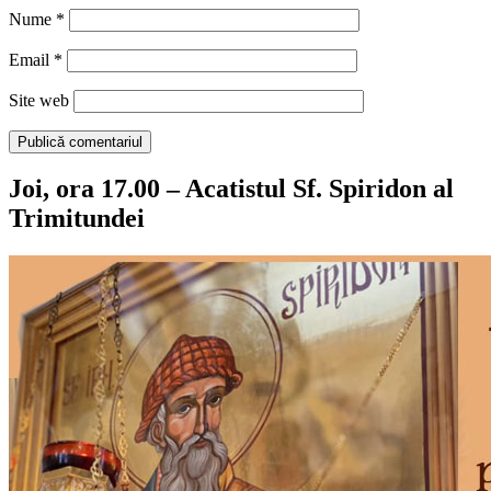
Nume
*
Email
*
Site web
Joi, ora 17.00 – Acatistul Sf. Spiridon al
Trimitundei