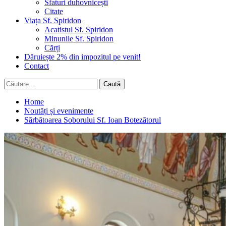
Sfaturi duhovnicești
Citate
Viața Sf. Spiridon
Acatistul Sf. Spiridon
Minunile Sf. Spiridon
Cărți
Dăruiește 2% din impozitul pe venit!
Contact
Caută
după:
Home
Noutăți și evenimente
Sărbătoarea Soborului Sf. Ioan Botezătorul