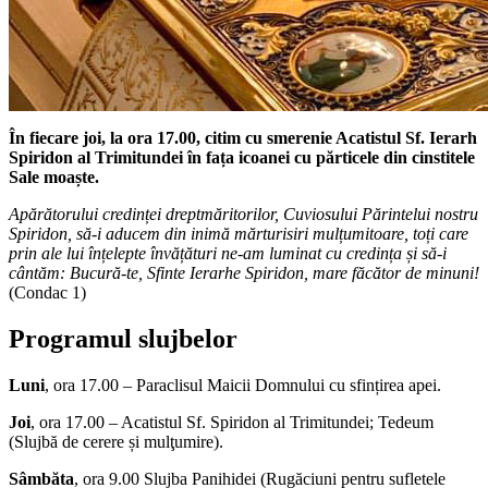
În fiecare joi, la ora 17.00,
citim cu smerenie Acatistul Sf. Ierarh
Spiridon al Trimitundei în fața icoanei cu părticele din cinstitele
Sale moaște.
Apărătorului credinței dreptmăritorilor, Cuviosului Părintelui nostru
Spiridon, să-i aducem din inimă mărturisiri mulțumitoare, toți care
prin ale lui înțelepte învățături ne-am luminat cu credința și să-i
cântăm: Bucură-te, Sfinte Ierarhe Spiridon, mare făcător de minuni!
(Condac 1)
Programul slujbelor
Luni
, ora 17.00 – Paraclisul Maicii Domnului cu sfințirea apei.
Joi
, ora 17.00 – Acatistul Sf. Spiridon al Trimitundei; Tedeum
(Slujbă de cerere și mulţumire).
Sâmbăta
, ora 9.00 Slujba Panihidei (Rugăciuni pentru sufletele