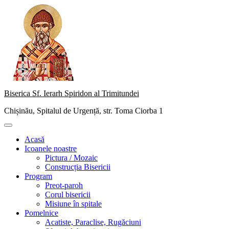
Skip
to
content
Biserica Sf. Ierarh Spiridon al Trimitundei
Chișinău, Spitalul de Urgență, str. Toma Ciorba 1
Primary
Menu
Acasă
Icoanele noastre
Pictura / Mozaic
Construcția Bisericii
Program
Preot-paroh
Corul bisericii
Misiune în spitale
Pomelnice
Acatiste, Paraclise, Rugăciuni