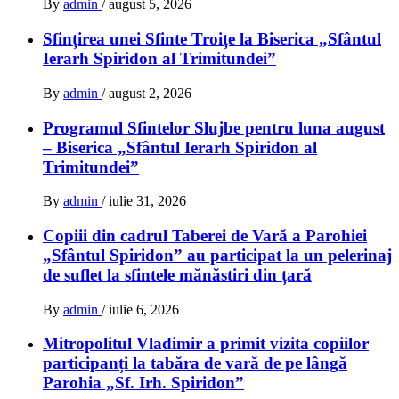
By
admin
/
august 5, 2026
Sfințirea unei Sfinte Troițe la Biserica „Sfântul
Ierarh Spiridon al Trimitundei”
By
admin
/
august 2, 2026
Programul Sfintelor Slujbe pentru luna august
– Biserica „Sfântul Ierarh Spiridon al
Trimitundei”
By
admin
/
iulie 31, 2026
Copiii din cadrul Taberei de Vară a Parohiei
„Sfântul Spiridon” au participat la un pelerinaj
de suflet la sfintele mănăstiri din țară
By
admin
/
iulie 6, 2026
Mitropolitul Vladimir a primit vizita copiilor
participanți la tabăra de vară de pe lângă
Parohia „Sf. Irh. Spiridon”