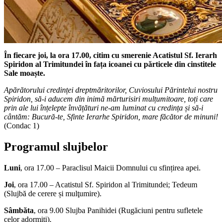
În fiecare joi, la ora 17.00,
citim cu smerenie Acatistul Sf. Ierarh
Spiridon al Trimitundei în fața icoanei cu părticele din cinstitele
Sale moaște.
Apărătorului credinței dreptmăritorilor, Cuviosului Părintelui nostru
Spiridon, să-i aducem din inimă mărturisiri mulțumitoare, toți care
prin ale lui înțelepte învățături ne-am luminat cu credința și să-i
cântăm: Bucură-te, Sfinte Ierarhe Spiridon, mare făcător de minuni!
(Condac 1)
Programul slujbelor
Luni
, ora 17.00 – Paraclisul Maicii Domnului cu sfințirea apei.
Joi
, ora 17.00 – Acatistul Sf. Spiridon al Trimitundei; Tedeum
(Slujbă de cerere și mulţumire).
Sâmbăta
, ora 9.00 Slujba Panihidei (Rugăciuni pentru sufletele
celor adormiţi).