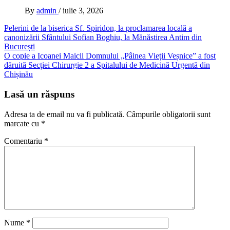
By
admin
/
iulie 3, 2026
Navigare
Pelerini de la biserica Sf. Spiridon, la proclamarea locală a
canonizării Sfântului Sofian Boghiu, la Mănăstirea Antim din
în
București
articole
O copie a Icoanei Maicii Domnului „Pâinea Vieții Veșnice” a fost
dăruită Secției Chirurgie 2 a Spitalului de Medicină Urgentă din
Chișinău
Lasă un răspuns
Adresa ta de email nu va fi publicată.
Câmpurile obligatorii sunt
marcate cu
*
Comentariu
*
Nume
*