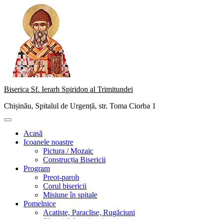
Skip
to
content
Biserica Sf. Ierarh Spiridon al Trimitundei
Chișinău, Spitalul de Urgență, str. Toma Ciorba 1
Primary
Menu
Acasă
Icoanele noastre
Pictura / Mozaic
Construcția Bisericii
Program
Preot-paroh
Corul bisericii
Misiune în spitale
Pomelnice
Acatiste, Paraclise, Rugăciuni