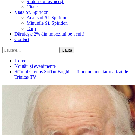
Sfaturi duhovnicești
Citate
Viața Sf. Spiridon
Acatistul Sf. Spiridon
Minunile Sf. Spiridon
Cărți
Dăruiește 2% din impozitul pe venit!
Contact
Caută
după:
Home
Noutăți și evenimente
Sfântul Cuvios Sofian Boghiu – film documentar realizat de
Trinitas TV