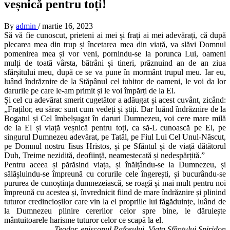
veșnică pentru toți!
By
admin
/
martie 16, 2023
Să vă fie cunoscut, prieteni ai mei și frați ai mei adevărați, că după
plecarea mea din trup și încetarea mea din viață, va slăvi Domnul
pomenirea mea și vor veni, pornindu-se la porunca Lui, oameni
mulți de toată vârsta, bătrâni și tineri, prăznuind an de an ziua
sfârșitului meu, după ce se va pune în mormânt trupul meu. Iar eu,
luând îndrăznire de la Stăpânul cel iubitor de oameni, le voi da lor
darurile pe care le-am primit și le voi împărți de la El.
Și cel cu adevărat smerit cugetător a adăugat și acest cuvânt, zicând:
„Fraților, eu sărac sunt cum vedeți și știți. Dar luând îndrăznire de la
Bogatul și Cel îmbelșugat în daruri Dumnezeu, voi cere mare milă
de la El și viață veșnică pentru toți, ca să-L cunoască pe El, pe
singurul Dumnezeu adevărat, pe Tatăl, pe Fiul Lui Cel Unul-Născut,
pe Domnul nostru Iisus Hristos, și pe Sfântul și de viață dătătorul
Duh, Treime nezidită, deoființă, neamestecată și nedespărțită.”
Pentru aceea și părăsind viața, și înălțându-se la Dumnezeu, și
sălășluindu-se împreună cu corurile cele îngerești, și bucurându-se
pururea de cunoștința dumnezeiască, se roagă și mai mult pentru noi
împreună cu acestea și, învrednicit fiind de mare îndrăznire și plinind
tuturor credincioșilor care vin la el propriile lui făgăduințe, luând de
la Dumnezeu plinire cererilor celor spre bine, le dăruiește
mântuitoarele harisme tuturor celor ce scapă la el.
Teodor, episcopul Pafosului, Viața Sfântului Spiridon