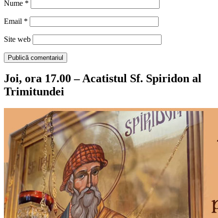
Nume
*
Email
*
Site web
Joi, ora 17.00 – Acatistul Sf. Spiridon al
Trimitundei