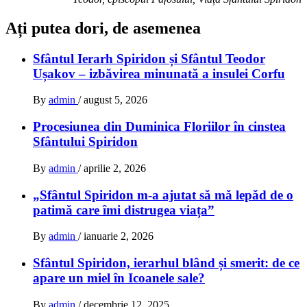
Ați putea dori, de asemenea
Sfântul Ierarh Spiridon și Sfântul Teodor
Ușakov – izbăvirea minunată a insulei Corfu
By
admin
/
august 5, 2026
Procesiunea din Duminica Floriilor în cinstea
Sfântului Spiridon
By
admin
/
aprilie 2, 2026
„Sfântul Spiridon m-a ajutat să mă lepăd de o
patimă care îmi distrugea viața”
By
admin
/
ianuarie 2, 2026
Sfântul Spiridon, ierarhul blând și smerit: de ce
apare un miel în Icoanele sale?
By
admin
/
decembrie 12, 2025