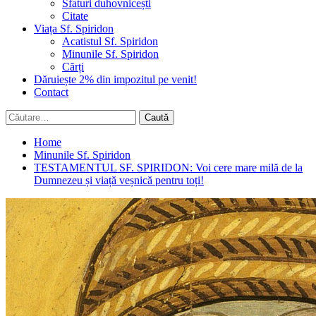
Sfaturi duhovnicești
Citate
Viața Sf. Spiridon
Acatistul Sf. Spiridon
Minunile Sf. Spiridon
Cărți
Dăruiește 2% din impozitul pe venit!
Contact
Caută
după:
Home
Minunile Sf. Spiridon
TESTAMENTUL SF. SPIRIDON: Voi cere mare milă de la
Dumnezeu și viață veșnică pentru toți!