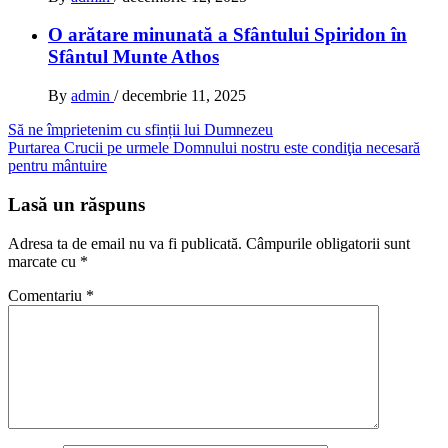
O arătare minunată a Sfântului Spiridon în
Sfântul Munte Athos
By
admin
/
decembrie 11, 2025
Navigare
Să ne împrietenim cu sfinții lui Dumnezeu
Purtarea Crucii pe urmele Domnului nostru este condiţia necesară
în
pentru mântuire
articole
Lasă un răspuns
Adresa ta de email nu va fi publicată.
Câmpurile obligatorii sunt
marcate cu
*
Comentariu
*