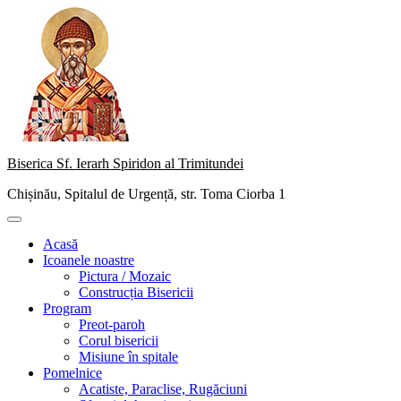
Skip
to
content
Biserica Sf. Ierarh Spiridon al Trimitundei
Chișinău, Spitalul de Urgență, str. Toma Ciorba 1
Primary
Menu
Acasă
Icoanele noastre
Pictura / Mozaic
Construcția Bisericii
Program
Preot-paroh
Corul bisericii
Misiune în spitale
Pomelnice
Acatiste, Paraclise, Rugăciuni