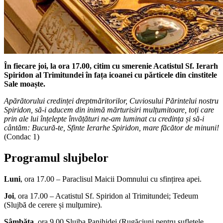
În fiecare joi, la ora 17.00,
citim cu smerenie Acatistul Sf. Ierarh
Spiridon al Trimitundei în fața icoanei cu părticele din cinstitele
Sale moaște.
Apărătorului credinței dreptmăritorilor, Cuviosului Părintelui nostru
Spiridon, să-i aducem din inimă mărturisiri mulțumitoare, toți care
prin ale lui înțelepte învățături ne-am luminat cu credința și să-i
cântăm: Bucură-te, Sfinte Ierarhe Spiridon, mare făcător de minuni!
(Condac 1)
Programul slujbelor
Luni
, ora 17.00 – Paraclisul Maicii Domnului cu sfințirea apei.
Joi
, ora 17.00 – Acatistul Sf. Spiridon al Trimitundei; Tedeum
(Slujbă de cerere și mulţumire).
Sâmbăta
, ora 9.00 Slujba Panihidei (Rugăciuni pentru sufletele