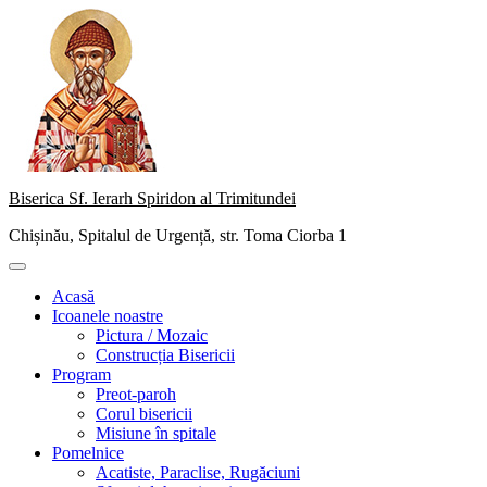
Skip
to
content
Biserica Sf. Ierarh Spiridon al Trimitundei
Chișinău, Spitalul de Urgență, str. Toma Ciorba 1
Primary
Menu
Acasă
Icoanele noastre
Pictura / Mozaic
Construcția Bisericii
Program
Preot-paroh
Corul bisericii
Misiune în spitale
Pomelnice
Acatiste, Paraclise, Rugăciuni