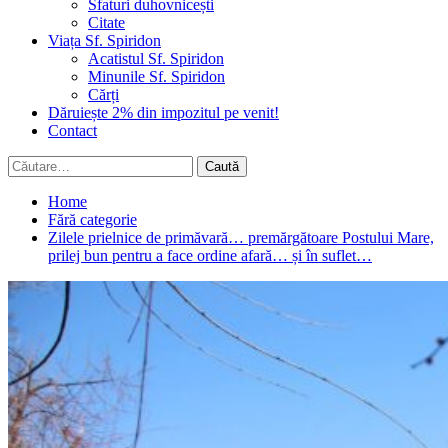
Sfaturi duhovnicești
Citate
Viața Sf. Spiridon
Acatistul Sf. Spiridon
Minunile Sf. Spiridon
Cărți
Dăruiește 2% din impozitul pe venit!
Contact
Caută
după:
Home
Fără categorie
Zilele prielnice de primăvară… premărgătoare Postului Mare,
prilej bun pentru a face ordine afară… și în suflet…