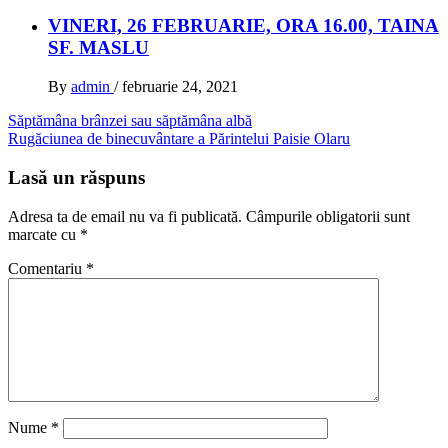
VINERI, 26 FEBRUARIE, ORA 16.00, TAINA
SF. MASLU
By
admin
/
februarie 24, 2021
Navigare
Săptămâna brânzei sau săptămâna albă
Rugăciunea de binecuvântare a Părintelui Paisie Olaru
în
articole
Lasă un răspuns
Adresa ta de email nu va fi publicată.
Câmpurile obligatorii sunt
marcate cu
*
Comentariu
*
Nume
*