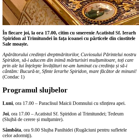
În fiecare joi, la ora 17.00,
citim cu smerenie Acatistul Sf. Ierarh
Spiridon al Trimitundei în fața icoanei cu părticele din cinstitele
Sale moaște.
Apărătorului credinței dreptmăritorilor, Cuviosului Părintelui nostru
Spiridon, să-i aducem din inimă mărturisiri mulțumitoare, toți care
prin ale lui înțelepte învățături ne-am luminat cu credința și să-i
cântăm: Bucură-te, Sfinte Ierarhe Spiridon, mare făcător de minuni!
(Condac 1)
Programul slujbelor
Luni
, ora 17.00 – Paraclisul Maicii Domnului cu sfințirea apei.
Joi
, ora 17.00 – Acatistul Sf. Spiridon al Trimitundei; Tedeum
(Slujbă de cerere și mulţumire).
Sâmbăta
, ora 9.00 Slujba Panihidei (Rugăciuni pentru sufletele
celor adormiţi).