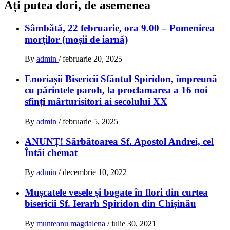
Ați putea dori, de asemenea
Sâmbătă, 22 februarie, ora 9.00 – Pomenirea
morților (moșii de iarnă)
By
admin
/
februarie 20, 2025
Enoriașii Bisericii Sfântul Spiridon, împreună
cu părintele paroh, la proclamarea a 16 noi
sfinți mărturisitori ai secolului XX
By
admin
/
februarie 5, 2025
ANUNȚ! Sărbătoarea Sf. Apostol Andrei, cel
Întâi chemat
By
admin
/
decembrie 10, 2022
Mușcatele vesele și bogate în flori din curtea
bisericii Sf. Ierarh Spiridon din Chișinău
By
munteanu magdalena
/
iulie 30, 2021