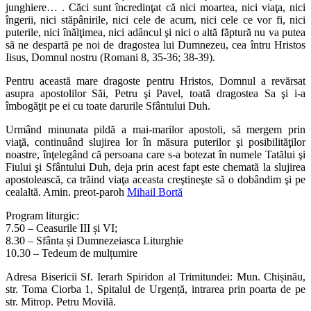
junghiere… . Căci sunt încredinţat că nici moartea, nici viaţa, nici
îngerii, nici stăpânirile, nici cele de acum, nici cele ce vor fi, nici
puterile, nici înălţimea, nici adâncul şi nici o altă făptură nu va putea
să ne despartă pe noi de dragostea lui Dumnezeu, cea întru Hristos
Iisus, Domnul nostru (Romani 8, 35-36; 38-39).
Pentru această mare dragoste pentru Hristos, Domnul a revărsat
asupra apostolilor Săi, Petru şi Pavel, toată dragostea Sa şi i-a
îmbogăţit pe ei cu toate darurile Sfântului Duh.
Urmând minunata pildă a mai-marilor apostoli, să mergem prin
viaţă, continuând slujirea lor în măsura puterilor şi posibilităţilor
noastre, înţelegând că persoana care s-a botezat în numele Tatălui şi
Fiului şi Sfântului Duh, deja prin acest fapt este chemată la slujirea
apostolească, ca trăind viaţa aceasta creştineşte să o dobândim şi pe
cealaltă. Amin. preot-paroh
Mihail Bortă
Program liturgic:
7.50 – Ceasurile III și VI;
8.30 – Sfânta și Dumnezeiasca Liturghie
10.30 – Tedeum de mulțumire
Adresa Bisericii Sf. Ierarh Spiridon al Trimitundei: Mun. Chișinău,
str. Toma Ciorba 1, Spitalul de Urgență, intrarea prin poarta de pe
str. Mitrop. Petru Movilă.