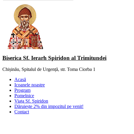
Biserica Sf. Ierarh Spiridon al Trimitundei
Chișinău, Spitalul de Urgență, str. Toma Ciorba 1
Acasă
Icoanele noastre
Program
Pomelnice
Viața Sf. Spiridon
Dăruiește 2% din impozitul pe venit!
Contact