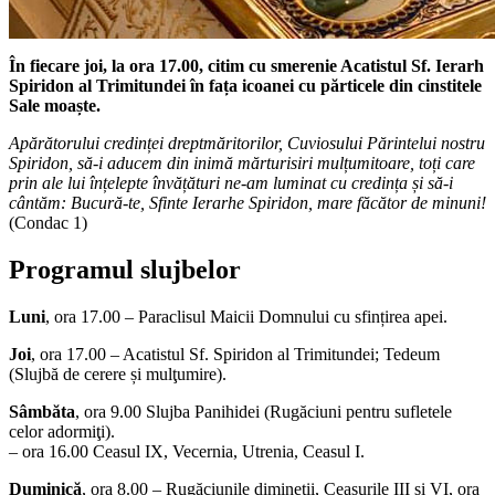
În fiecare joi, la ora 17.00,
citim cu smerenie Acatistul Sf. Ierarh
Spiridon al Trimitundei în fața icoanei cu părticele din cinstitele
Sale moaște.
Apărătorului credinței dreptmăritorilor, Cuviosului Părintelui nostru
Spiridon, să-i aducem din inimă mărturisiri mulțumitoare, toți care
prin ale lui înțelepte învățături ne-am luminat cu credința și să-i
cântăm: Bucură-te, Sfinte Ierarhe Spiridon, mare făcător de minuni!
(Condac 1)
Programul slujbelor
Luni
, ora 17.00 – Paraclisul Maicii Domnului cu sfințirea apei.
Joi
, ora 17.00 – Acatistul Sf. Spiridon al Trimitundei; Tedeum
(Slujbă de cerere și mulţumire).
Sâmbăta
, ora 9.00 Slujba Panihidei (Rugăciuni pentru sufletele
celor adormiţi).
– ora 16.00 Ceasul IX, Vecernia, Utrenia, Ceasul I.
Duminică
, ora 8.00 – Rugăciunile dimineții, Ceasurile III și VI, ora