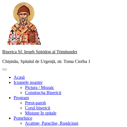
Skip
to
content
Biserica Sf. Ierarh Spiridon al Trimitundei
Chișinău, Spitalul de Urgență, str. Toma Ciorba 1
Primary
Menu
Acasă
Icoanele noastre
Pictura / Mozaic
Construcția Bisericii
Program
Preot-paroh
Corul bisericii
Misiune în spitale
Pomelnice
Acatiste, Paraclise, Rugăciuni