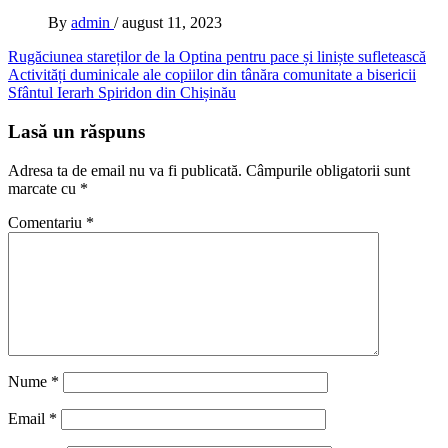
By
admin
/
august 11, 2023
Navigare
Rugăciunea stareților de la Optina pentru pace și liniște sufletească
Activități duminicale ale copiilor din tânăra comunitate a bisericii
în
Sfântul Ierarh Spiridon din Chișinău
articole
Lasă un răspuns
Adresa ta de email nu va fi publicată.
Câmpurile obligatorii sunt
marcate cu
*
Comentariu
*
Nume
*
Email
*