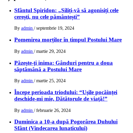
Sfântul Spiridon: „Siliți-vă să agonisiți cele
cerești, nu cele pământești”
By
admin
/
septembrie 19, 2024
Pomenirea morților în timpul Postului Mare
By
admin
/
martie 29, 2024
Păzeşte-ţi inima: Gânduri pentru a doua
săptămână a Postului Mare
By
admin
/
martie 25, 2024
Începe perioada triodului: “Uşile pocăinţei
deschide-mi mie, Dătătorule de viaţă!”
By
admin
/
februarie 26, 2024
Duminica a 10-a după Pogorârea Duhului
Sfânt (Vindecarea lunaticului)