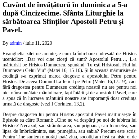
Cuvânt de învățătură în duminica a 5-a
după Cincizecime. Sfânta Liturghie la
sărbătoarea Sfinților Apostoli Petru și
Pavel.
By
admin
/
iulie 11, 2020
Evanghelia zilei ne aminteşte cum la întrebarea adresată de Hristos
ucenicilor: „Dar voi cine ziceţi că sunt? Apostolul Petru…, L-a
mărturisit pe Hristos Dumnezeu, spunând: Tu eşti Hristosul, Fiul lui
Dumnezeu Celui Viu” (Matei 16, 15-16). Şi în această mărturisire de
credinţă s-a exprimat marea dragoste a apostolului Petru pentru
Hristos. De aceea Domnul l-a fer
icit pe Petru (Matei 16,17-19), căci
fără dragostea pentru Dumnezeu credinţa noastră nu are pentru noi
nici o însemnătate mântuitoare, fapt întărit şi de apostolul Pavel, care
a spus că în lucrarea mântuirii noastre are importanţă doar credinţa
urmată de dragoste (vezi I Corinteni 13,2).
Despre dragostea lui pentru Hristos apostolul Pavel mărturiseşte în
Epistola sa către Romani: „Cine ne va despărţi pe noi de iubirea lui
Hristos? Necazul, sau strâmtorarea, sau prigoana, sau foametea, sau
lipsa de îmbrăcăminte, sau primejdia, sau sabia? Precum este scris:
Pentru Tine suntem omorâţi toată ziua, socotiţi am fost ca nişte oi de