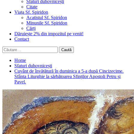
Sfaturi duhovnicești
Citate
Viața Sf. Spiridon
Acatistul Sf. Spiridon
Minunile Sf. Spiridon
Cărți
Dăruiește 2% din impozitul pe venit!
Contact
Caută
după:
Home
Sfaturi duhovnicești
Cuvânt de învățătură în duminica a 5-a după Cincizecime.
Sfânta Liturghie la sărbătoarea Sfinților Apostoli Petru și
Pavel.