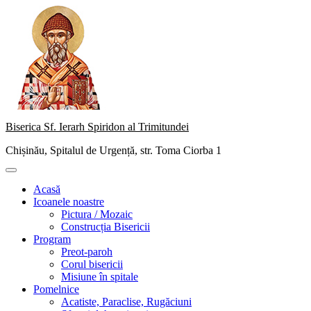
Skip
to
content
Biserica Sf. Ierarh Spiridon al Trimitundei
Chișinău, Spitalul de Urgență, str. Toma Ciorba 1
Primary
Menu
Acasă
Icoanele noastre
Pictura / Mozaic
Construcția Bisericii
Program
Preot-paroh
Corul bisericii
Misiune în spitale
Pomelnice
Acatiste, Paraclise, Rugăciuni