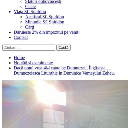
Sfaturi duhovnicești
Citate
Viața Sf. Spiridon
Acatistul Sf. Spiridon
Minunile Sf. Spiridon
Cărți
Dăruiește 2% din impozitul pe venit!
Contact
Caută
după:
Home
Noutăți și evenimente
Dacă omul vrea să-l caute pe Dumnezeu, Îl găsește…
Dumnezeiasca Liturghie în Duminica Vameșului Zaheu.