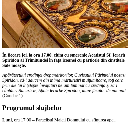
În fiecare joi, la ora 17.00,
citim cu smerenie Acatistul Sf. Ierarh
Spiridon al Trimitundei în fața icoanei cu părticele din cinstitele
Sale moaște.
Apărătorului credinței dreptmăritorilor, Cuviosului Părintelui nostru
Spiridon, să-i aducem din inimă mărturisiri mulțumitoare, toți care
prin ale lui înțelepte învățături ne-am luminat cu credința și să-i
cântăm: Bucură-te, Sfinte Ierarhe Spiridon, mare făcător de minuni!
(Condac 1)
Programul slujbelor
Luni
, ora 17.00 – Paraclisul Maicii Domnului cu sfințirea apei.