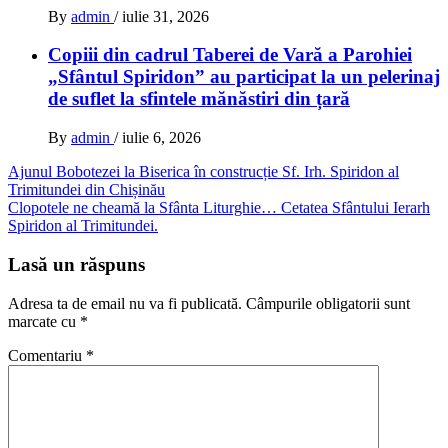
By
admin
/
iulie 31, 2026
Copiii din cadrul Taberei de Vară a Parohiei
„Sfântul Spiridon” au participat la un pelerinaj
de suflet la sfintele mănăstiri din țară
By
admin
/
iulie 6, 2026
Navigare
Ajunul Bobotezei la Biserica în construcție Sf. Irh. Spiridon al
Trimitundei din Chișinău
în
Clopotele ne cheamă la Sfânta Liturghie… Cetatea Sfântului Ierarh
articole
Spiridon al Trimitundei.
Lasă un răspuns
Adresa ta de email nu va fi publicată.
Câmpurile obligatorii sunt
marcate cu
*
Comentariu
*