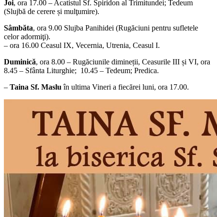
Joi
, ora 17.00 – Acatistul Sf. Spiridon al Trimitundei; Tedeum
(Slujbă de cerere și mulţumire).
Sâmbăta
, ora 9.00 Slujba Panihidei (Rugăciuni pentru sufletele
celor adormiţi).
– ora 16.00 Ceasul IX, Vecernia, Utrenia, Ceasul I.
Duminică
, ora 8.00 – Rugăciunile dimineții, Ceasurile III și VI, ora
8.45 – Sfânta Liturghie; 10.45 – Tedeum; Predica.
–
Taina Sf. Maslu
în ultima Vineri a fiecărei luni, ora 17.00.