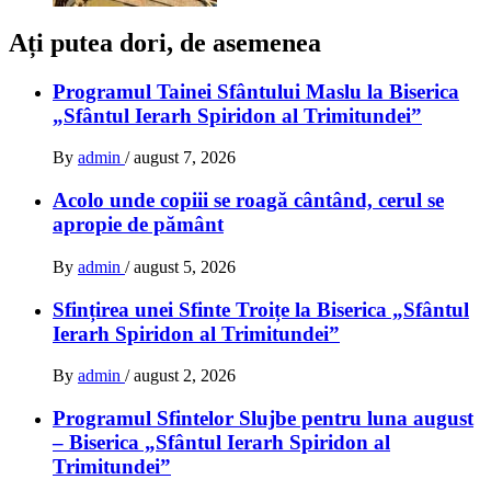
Ați putea dori, de asemenea
Programul Tainei Sfântului Maslu la Biserica
„Sfântul Ierarh Spiridon al Trimitundei”
By
admin
/
august 7, 2026
Acolo unde copiii se roagă cântând, cerul se
apropie de pământ
By
admin
/
august 5, 2026
Sfințirea unei Sfinte Troițe la Biserica „Sfântul
Ierarh Spiridon al Trimitundei”
By
admin
/
august 2, 2026
Programul Sfintelor Slujbe pentru luna august
– Biserica „Sfântul Ierarh Spiridon al
Trimitundei”