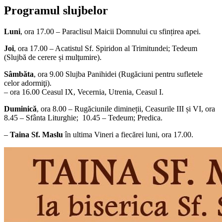
Programul slujbelor
Luni
, ora 17.00 – Paraclisul Maicii Domnului cu sfințirea apei.
Joi
, ora 17.00 – Acatistul Sf. Spiridon al Trimitundei; Tedeum
(Slujbă de cerere și mulţumire).
Sâmbăta
, ora 9.00 Slujba Panihidei (Rugăciuni pentru sufletele
celor adormiţi).
– ora 16.00 Ceasul IX, Vecernia, Utrenia, Ceasul I.
Duminică
, ora 8.00 – Rugăciunile dimineții, Ceasurile III și VI, ora
8.45 – Sfânta Liturghie; 10.45 – Tedeum; Predica.
–
Taina Sf. Maslu
în ultima Vineri a fiecărei luni, ora 17.00.