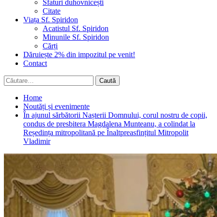
Sfaturi duhovnicești
Citate
Viața Sf. Spiridon
Acatistul Sf. Spiridon
Minunile Sf. Spiridon
Cărți
Dăruiește 2% din impozitul pe venit!
Contact
Caută
după:
Home
Noutăți și evenimente
În ajunul sărbătorii Nașterii Domnului, corul nostru de copii,
condus de presbitera Magdalena Munteanu, a colindat la
Reședința mitropolitană pe Înaltpreasfințitul Mitropolit
Vladimir