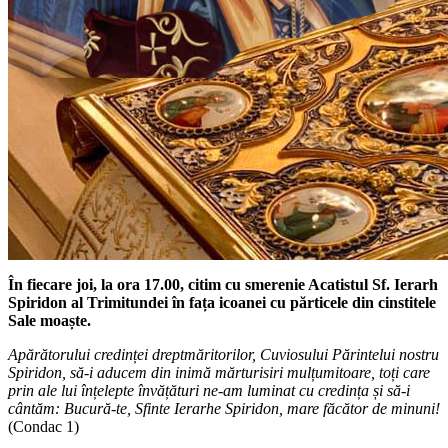
În fiecare joi, la ora 17.00,
citim cu smerenie Acatistul Sf. Ierarh
Spiridon al Trimitundei în fața icoanei cu părticele din cinstitele
Sale moaște.
Apărătorului credinței dreptmăritorilor, Cuviosului Părintelui nostru
Spiridon, să-i aducem din inimă mărturisiri mulțumitoare, toți care
prin ale lui înțelepte învățături ne-am luminat cu credința și să-i
cântăm: Bucură-te, Sfinte Ierarhe Spiridon, mare făcător de minuni!
(Condac 1)