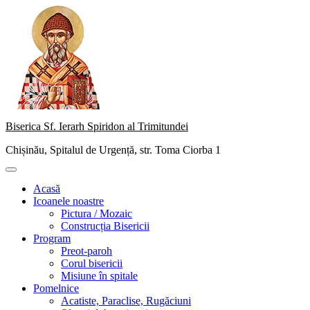
Skip
to
content
Biserica Sf. Ierarh Spiridon al Trimitundei
Chișinău, Spitalul de Urgență, str. Toma Ciorba 1
Primary
Menu
Acasă
Icoanele noastre
Pictura / Mozaic
Construcția Bisericii
Program
Preot-paroh
Corul bisericii
Misiune în spitale
Pomelnice
Acatiste, Paraclise, Rugăciuni