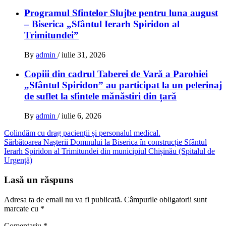
Programul Sfintelor Slujbe pentru luna august
– Biserica „Sfântul Ierarh Spiridon al
Trimitundei”
By
admin
/
iulie 31, 2026
Copiii din cadrul Taberei de Vară a Parohiei
„Sfântul Spiridon” au participat la un pelerinaj
de suflet la sfintele mănăstiri din țară
By
admin
/
iulie 6, 2026
Navigare
Colindăm cu drag pacienții și personalul medical.
Sărbătoarea Nașterii Domnului la Biserica în construcție Sfântul
în
Ierarh Spiridon al Trimitundei din municipiul Chișinău (Spitalul de
articole
Urgență)
Lasă un răspuns
Adresa ta de email nu va fi publicată.
Câmpurile obligatorii sunt
marcate cu
*
Comentariu
*