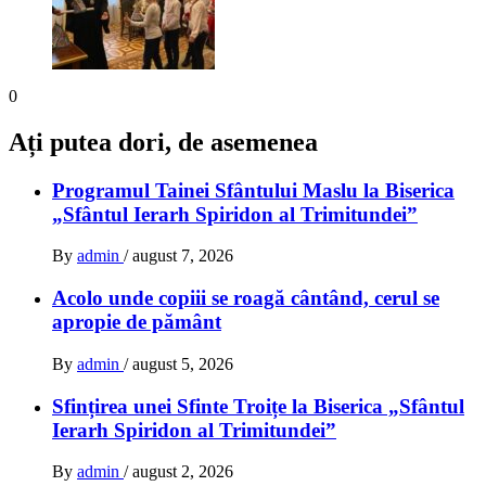
0
Ați putea dori, de asemenea
Programul Tainei Sfântului Maslu la Biserica
„Sfântul Ierarh Spiridon al Trimitundei”
By
admin
/
august 7, 2026
Acolo unde copiii se roagă cântând, cerul se
apropie de pământ
By
admin
/
august 5, 2026
Sfințirea unei Sfinte Troițe la Biserica „Sfântul
Ierarh Spiridon al Trimitundei”
By
admin
/
august 2, 2026