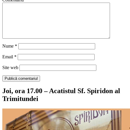
Nume
*
Email
*
Site web
Joi, ora 17.00 – Acatistul Sf. Spiridon al
Trimitundei