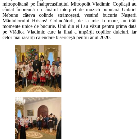
mitropolitană pe Înaltpreasfințitul Mitropolit Vladimir. Copilașii au
cântat împreună cu tânărul interpret de muzică populară Gabriel
Nebunu câteva colinde strămoșești, vestind bucuria Nașterii
Mântuitorului Hristos! Colindătorii, de la mic la mare, au trăit
momente unice de bucurie. Unii din ei l-au văzut pentru prima dată
pe Vlădica Vladimir, care la final a împărțit copiilor dulciuri, iar
celor mai răsăriți calendare bisericești pentru anul 2020.