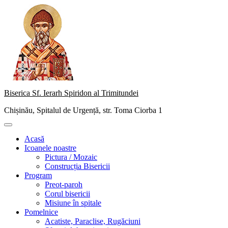
Skip
to
content
Biserica Sf. Ierarh Spiridon al Trimitundei
Chișinău, Spitalul de Urgență, str. Toma Ciorba 1
Primary
Menu
Acasă
Icoanele noastre
Pictura / Mozaic
Construcția Bisericii
Program
Preot-paroh
Corul bisericii
Misiune în spitale
Pomelnice
Acatiste, Paraclise, Rugăciuni