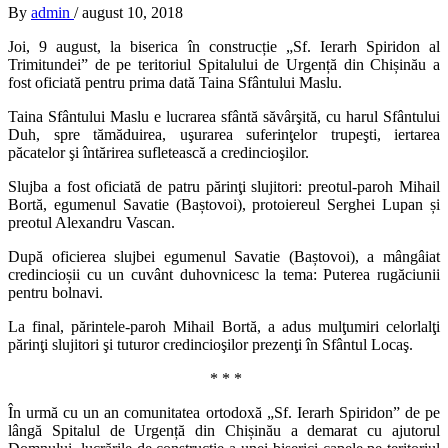
By
admin
/
august 10, 2018
Joi, 9 august, la biserica în construcție „Sf. Ierarh Spiridon al
Trimitundei” de pe teritoriul Spitalului de Urgență din Chișinău a
fost oficiată pentru prima dată Taina Sfântului Maslu.
Taina Sfântului Maslu e lucrarea sfântă săvârşită, cu harul Sfântului
Duh, spre tămăduirea, uşurarea suferinţelor trupeşti, iertarea
păcatelor şi întărirea sufletească a credincioşilor.
Slujba a fost oficiată de patru părinţi slujitori: preotul-paroh Mihail
Bortă, egumenul Savatie (Baștovoi), protoiereul Serghei Lupan și
preotul Alexandru Vascan.
După oficierea slujbei egumenul Savatie (Baștovoi), a mângâiat
credincioșii cu un cuvânt duhovnicesc la tema: Puterea rugăciunii
pentru bolnavi.
La final, părintele-paroh Mihail Bortă, a adus mulţumiri celorlalţi
părinţi slujitori şi tuturor credincioşilor prezenţi în Sfântul Locaş.
* * *
În urmă cu un an comunitatea ortodoxă „Sf. Ierarh Spiridon” de pe
lângă Spitalul de Urgență din Chișinău a demarat cu ajutorul