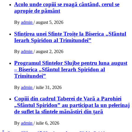
Acolo unde copiii se roagă cântând, cerul se
apropie de pământ
By
admin
/
august 5, 2026
Sfințirea unei Sfinte Troițe la Biserica „Sfântul
Ierarh Spiridon al Trimitundei”
By
admin
/
august 2, 2026
Programul Sfintelor Slujbe pentru luna august
– Biserica „Sfântul Ierarh Spiridon al
Trimitundei”
By
admin
/
iulie 31, 2026
Copiii din cadrul Taberei de Vară a Parohiei
„Sfântul Spiridon” au participat la un pelerinaj
de suflet la sfintele mănăstiri din țară
By
admin
/
iulie 6, 2026