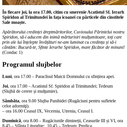
În fiecare joi, la ora 17.00,
citim cu smerenie Acatistul Sf. Ierarh
Spiridon al Trimitundei în fața icoanei cu părticele din cinstitele
Sale moaște.
Apărătorului credinței dreptmăritorilor, Cuviosului Părintelui nostru
Spiridon, să-i aducem din inimă mărturisiri mulțumitoare, toți care
prin ale lui înțelepte învățături ne-am luminat cu credința și să-i
cântăm: Bucură-te, Sfinte Ierarhe Spiridon, mare făcător de minuni!
(Condac 1)
Programul slujbelor
Luni
, ora 17.00 – Paraclisul Maicii Domnului cu sfințirea apei.
Joi
, ora 17.00 – Acatistul Sf. Spiridon al Trimitundei; Tedeum
(Slujbă de cerere și mulţumire).
Sâmbăta
, ora 9.00 Slujba Panihidei (Rugăciuni pentru sufletele
celor adormiţi).
– ora 16.00 Ceasul IX, Vecernia, Utrenia, Ceasul I.
Duminică
, ora 8.00 – Rugăciunile dimineții, Ceasurile III și VI, ora
8.45 – Sfânta Liturghie; 10.45 – Tedeum; Predica.