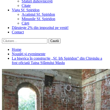
Sfaturi duhovnicești
Citate
Viața Sf. Spiridon
Acatistul Sf. Spiridon
Minunile Sf. Spiridon
Cărți
Dăruiește 2% din impozitul pe venit!
Contact
Caută
după:
Home
Noutăți și evenimente
La biserica în construcție „Sf. Irh Spiridon” din Chișinău a
fost oficiată Taina Sfântului Maslu