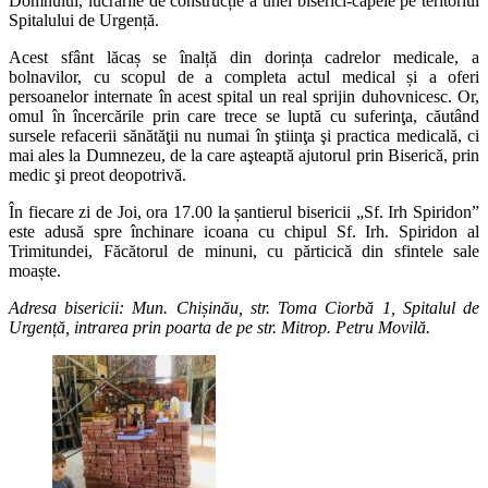
Domnului, lucrările de construcție a unei biserici-capele pe teritoriul
Spitalului de Urgență.
Acest sfânt lăcaș se înalță din dorința cadrelor medicale, a
bolnavilor, cu scopul de a completa actul medical și a oferi
persoanelor internate în acest spital un real sprijin duhovnicesc. Or,
omul în încercările prin care trece se luptă cu suferinţa, căutând
sursele refacerii sănătăţii nu numai în ştiinţa şi practica medicală, ci
mai ales la Dumnezeu, de la care aşteaptă ajutorul prin Biserică, prin
medic şi preot deopotrivă.
În fiecare zi de Joi, ora 17.00 la șantierul bisericii „Sf. Irh Spiridon”
este adusă spre închinare icoana cu chipul Sf. Irh. Spiridon al
Trimitundei, Făcătorul de minuni, cu părticică din sfintele sale
moaște.
Adresa bisericii: Mun. Chișinău, str. Toma Ciorbă 1, Spitalul de
Urgență, intrarea prin poarta de pe str. Mitrop. Petru Movilă.