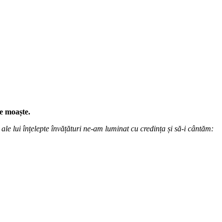
le moaște.
ale lui înțelepte învățături ne-am luminat cu credința și să-i cântăm: