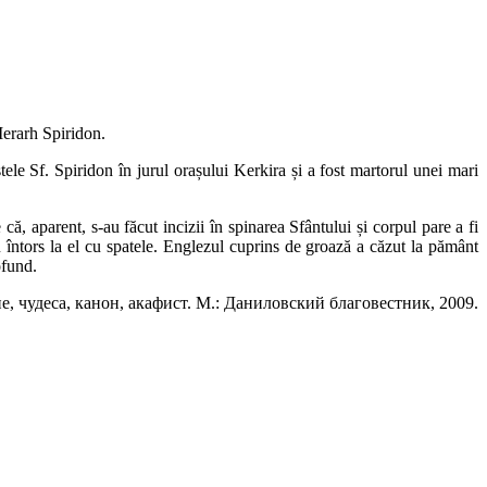
Ierarh Spiridon.
le Sf. Spiridon în jurul orașului Kerkira și a fost martorul unei mari
că, aparent, s-au făcut incizii în spinarea Sfântului și corpul pare a fi
 întors la el cu spatele. Englezul cuprins de groază a căzut la pământ
ofund.
, чудеса, канон, акафист. М.: Даниловский благовестник, 2009.