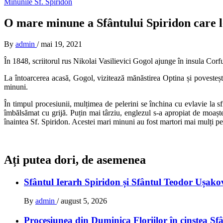
Minunile Sf. Spiridon
O mare minune a Sfântului Spiridon care 
By
admin
/
mai 19, 2021
În 1848, scriitorul rus Nikolai Vasilievici Gogol ajunge în insula Corf
La întoarcerea acasă, Gogol, vizitează mănăstirea Optina și povesteșt
minuni.
În timpul procesiunii, mulțimea de pelerini se închina cu evlavie la sfi
îmbălsămat cu grijă. Puțin mai târziu, englezul s-a apropiat de moașt
înaintea Sf. Spiridon. Acestei mari minuni au fost martori mai mulți pe
Ați putea dori, de asemenea
Sfântul Ierarh Spiridon și Sfântul Teodor Ușako
By
admin
/
august 5, 2026
Procesiunea din Duminica Floriilor în cinstea Sf