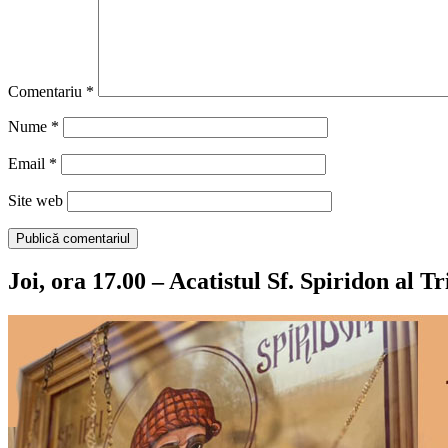
Comentariu
*
Nume
*
Email
*
Site web
Joi, ora 17.00 – Acatistul Sf. Spiridon al T