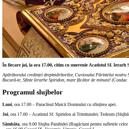
În fiecare joi, la ora 17.00,
citim cu smerenie Acatistul Sf. Ierarh S
Apărătorului credinței dreptmăritorilor, Cuviosului Părintelui nostru S
Bucură-te, Sfinte Ierarhe Spiridon, mare făcător de minuni!
(Condac 
Programul slujbelor
Luni
, ora 17.00 – Paraclisul Maicii Domnului cu sfințirea apei.
Joi
, ora 17.00 – Acatistul Sf. Spiridon al Trimitundei; Tedeum (Slujbă
Sâmbăta
, ora 9.00 Slujba Panihidei (Rugăciuni pentru sufletele celor 