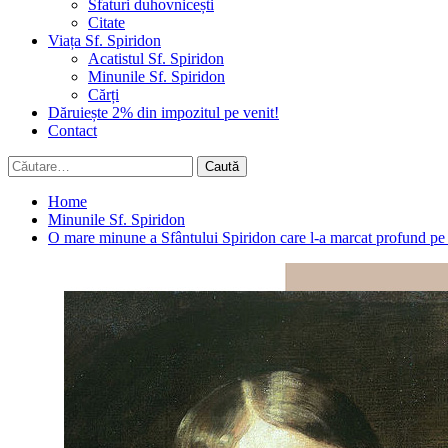
Sfaturi duhovnicești
Citate
Viața Sf. Spiridon
Acatistul Sf. Spiridon
Minunile Sf. Spiridon
Cărți
Dăruiește 2% din impozitul pe venit!
Contact
Caută
după:
Home
Minunile Sf. Spiridon
O mare minune a Sfântului Spiridon care l-a marcat profund p