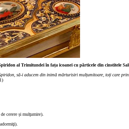
piridon al Trimitundei în fața icoanei cu părticele din cinstitele Sa
piridon, să-i aducem din inimă mărturisiri mulțumitoare, toți care prin 
1)
 de cerere și mulţumire).
adormiţi).