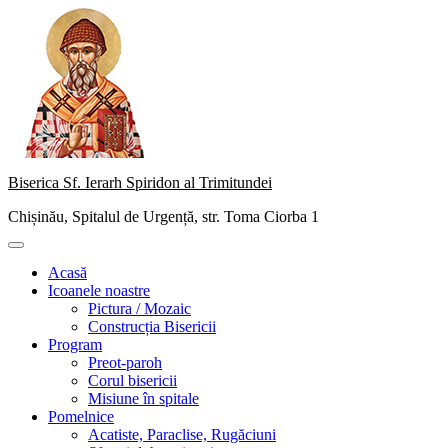
Skip
to
content
Biserica Sf. Ierarh Spiridon al Trimitundei
Chișinău, Spitalul de Urgență, str. Toma Ciorba 1
Primary
Menu
Acasă
Icoanele noastre
Pictura / Mozaic
Construcția Bisericii
Program
Preot-paroh
Corul bisericii
Misiune în spitale
Pomelnice
Acatiste, Paraclise, Rugăciuni