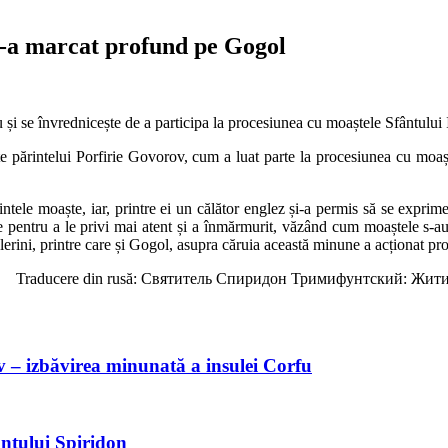
l-a marcat profund pe Gogol
u și se învrednicește de a participa la procesiunea cu moaștele Sfântului 
e părintelui Porfirie Govorov, cum a luat parte la procesiunea cu moaște
ntele moaște, iar, printre ei un călător englez și-a permis să se exprime 
e pentru a le privi mai atent și a înmărmurit, văzând cum moaștele s-au
lerini, printre care și Gogol, asupra căruia această minune a acționat pr
Traducere din rusă: Святитель Спиридон Тримифунтский: Житие
v – izbăvirea minunată a insulei Corfu
ântului Spiridon