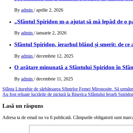
By
admin
/
aprilie 2, 2026
„Sfântul Spiridon m-a ajutat să mă lepăd de o pa
By
admin
/
ianuarie 2, 2026
Sfântul Spiridon, ierarhul blând și smerit: de ce 
By
admin
/
decembrie 12, 2025
O arătare minunată a Sfântului Spiridon în Sfâ
By
admin
/
decembrie 11, 2025
Navigare
Sfânta Liturghie de sărbătoarea Sfintelor Femei Mironosițe. Să urmăm Mi
Au fost reluate lucrările de pictură la Biserica Sfântului Ierarh Spirido
în
articole
Lasă un răspuns
Adresa ta de email nu va fi publicată.
Câmpurile obligatorii sunt marc