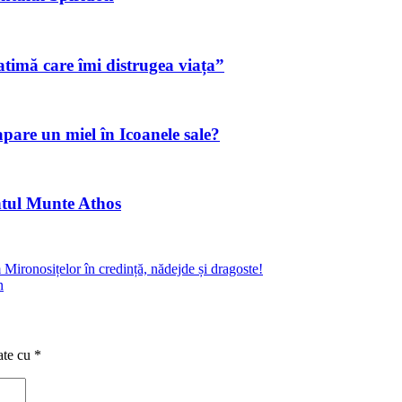
timă care îmi distrugea viața”
apare un miel în Icoanele sale?
ntul Munte Athos
ronosițelor în credință, nădejde și dragoste!
n
ate cu
*