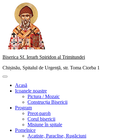
Skip
to
content
Biserica Sf. Ierarh Spiridon al Trimitundei
Chișinău, Spitalul de Urgență, str. Toma Ciorba 1
Primary
Menu
Acasă
Icoanele noastre
Pictura / Mozaic
Construcția Bisericii
Program
Preot-paroh
Corul bisericii
Misiune în spitale
Pomelnice
Acatiste, Paraclise, Rugăciuni