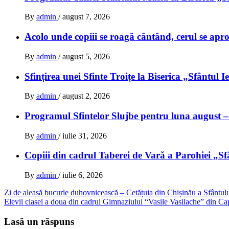
By
admin
/
august 7, 2026
Acolo unde copiii se roagă cântând, cerul se ap
By
admin
/
august 5, 2026
Sfințirea unei Sfinte Troițe la Biserica „Sfântul 
By
admin
/
august 2, 2026
Programul Sfintelor Slujbe pentru luna august –
By
admin
/
iulie 31, 2026
Copiii din cadrul Taberei de Vară a Parohiei „Sfân
By
admin
/
iulie 6, 2026
Navigare
Zi de aleasă bucurie duhovnicească – Cetățuia din Chișinău a Sfântulu
Elevii clasei a doua din cadrul Gimnaziului “Vasile Vasilache” din Capi
în
articole
Lasă un răspuns