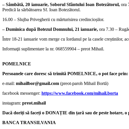
– Sâmbătă, 20 ianuarie, Soborul Sfântului Ioan Botezătorul,
ora 7
Predică la sărbătoarea Sf. Ioan Botezătorul.
16.00 – Slujba Privegherii cu mărturisirea credincioșilor.
– Duminica după Botezul Domnului, 21 ianuarie,
ora 7.30 – Rugăc
Între 18-21 ianuarie vom merge cu Iordanul pe la casele creștinilor, aco
Informaţii suplimentare la nr. 068559904 – preot Mihail.
POMELNICE
Persoanele care doresc să trimită POMELNICE, o pot face prin:
e-mail:
mihailbor@gmail.com
(preot-paroh Mihail Bortă)
facebook messenger:
https://www.facebook.com/mihail.borta
instagram:
preot.mihail
Dacă doriți să faceți o DONAȚIE din țară sau de peste hotare, o pu
BANCA TRANSILVANIA