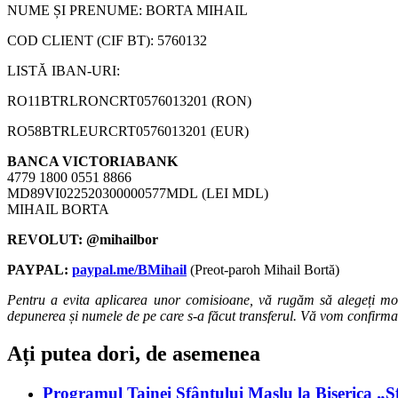
NUME ȘI PRENUME: BORTA MIHAIL
COD CLIENT (CIF BT): 5760132
LISTĂ IBAN-URI:
RO11BTRLRONCRT0576013201 (RON)
RO58BTRLEURCRT0576013201 (EUR)
BANCA VICTORIABANK
4779 1800 0551 8866
MD89VI022520300000577MDL (LEI MDL)
MIHAIL BORTA
REVOLUT: @mihailbor
PAYPAL:
paypal.me/BMihail
(Preot-paroh Mihail Bortă)
Pentru a evita aplicarea unor comisioane, vă rugăm să alegeți mo
depunerea și numele de pe care s-a făcut transferul. Vă vom confirma
Ați putea dori, de asemenea
Programul Tainei Sfântului Maslu la Biserica „S