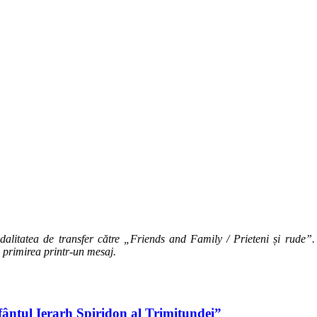
dalitatea de transfer către „Friends and Family / Prieteni și rude”
 primirea printr-un mesaj.
fântul Ierarh Spiridon al Trimitundei”