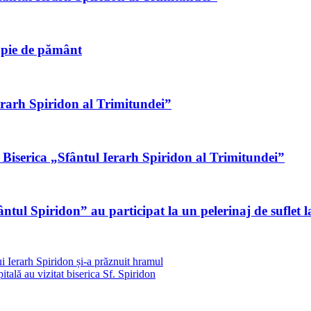
ropie de pământ
Ierarh Spiridon al Trimitundei”
 Biserica „Sfântul Ierarh Spiridon al Trimitundei”
tul Spiridon” au participat la un pelerinaj de suflet la
i Ierarh Spiridon și-a prăznuit hramul
tală au vizitat biserica Sf. Spiridon