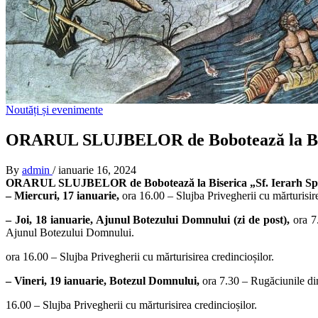
Noutăți și evenimente
ORARUL SLUJBELOR de Bobotează la Biser
By
admin
/
ianuarie 16, 2024
ORARUL SLUJBELOR de Bobotează la Biserica „Sf. Ierarh Spi
– Miercuri, 17 ianuarie,
ora 16.00 – Slujba Privegherii cu mărturisire
– Joi, 18 ianuarie, Ajunul Botezului Domnului (zi de post),
ora 7.
Ajunul Botezului Domnului.
ora 16.00 – Slujba Privegherii cu mărturisirea credincioșilor.
– Vineri, 19 ianuarie, Botezul Domnului,
ora 7.30 – Rugăciunile dim
16.00 – Slujba Privegherii cu mărturisirea credincioșilor.