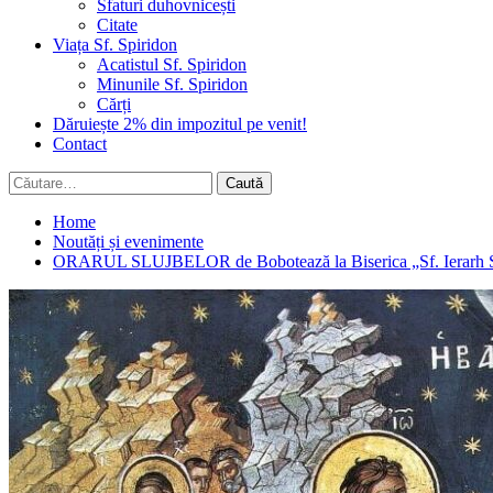
Sfaturi duhovnicești
Citate
Viața Sf. Spiridon
Acatistul Sf. Spiridon
Minunile Sf. Spiridon
Cărți
Dăruiește 2% din impozitul pe venit!
Contact
Caută
după:
Home
Noutăți și evenimente
ORARUL SLUJBELOR de Bobotează la Biserica „Sf. Ierarh Sp