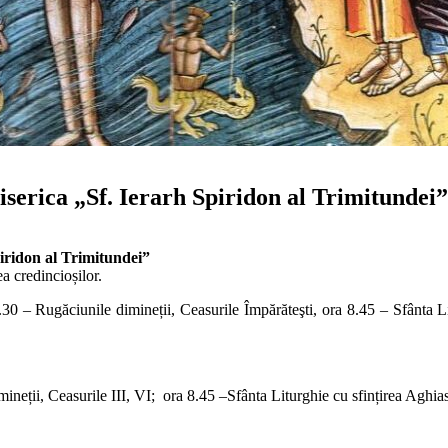
ica „Sf. Ierarh Spiridon al Trimitundei”
ridon al Trimitundei”
a credincioșilor.
30 – Rugăciunile dimineții, Ceasurile Împărăteşti, ora 8.45 – Sfânta L
ineții, Ceasurile III, VI; ora 8.45 –Sfânta Liturghie cu sfințirea Aghi