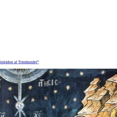
iridon al Trimitundei”