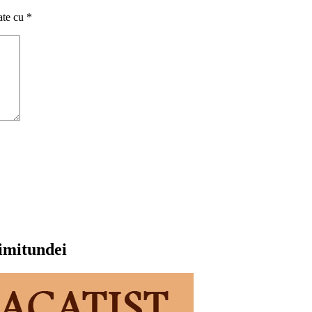
ate cu
*
rimitundei