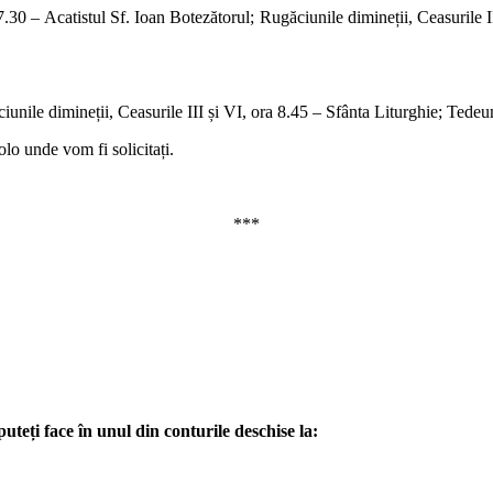
.30 – Acatistul Sf. Ioan Botezătorul; Rugăciunile dimineții, Ceasurile 
iunile dimineții, Ceasurile III și VI, ora 8.45 – Sfânta Liturghie; Te
lo unde vom fi solicitați.
***
teți face în unul din conturile deschise la: