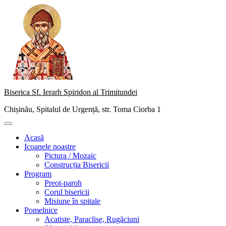
Skip
to
content
Biserica Sf. Ierarh Spiridon al Trimitundei
Chișinău, Spitalul de Urgență, str. Toma Ciorba 1
Primary
Menu
Acasă
Icoanele noastre
Pictura / Mozaic
Construcția Bisericii
Program
Preot-paroh
Corul bisericii
Misiune în spitale
Pomelnice
Acatiste, Paraclise, Rugăciuni