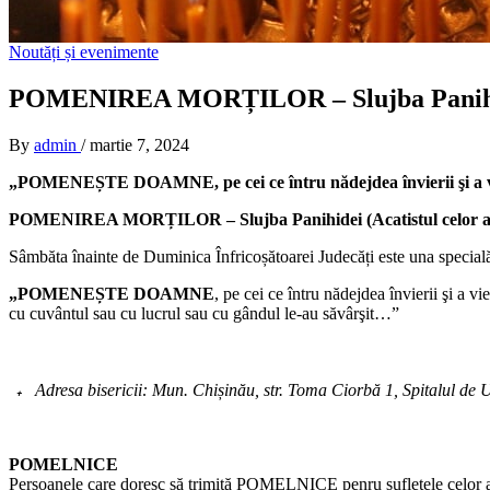
Noutăți și evenimente
POMENIREA MORȚILOR – Slujba Panihidei
By
admin
/
martie 7, 2024
„POMENEȘTE DOAMNE, pe cei ce întru nădejdea învierii şi a vieţ
POMENIREA MORȚILOR
– Slujba Panihidei (Acatistul celor 
Sâmbăta înainte de Duminica Înfricoșătoarei Judecăți este una specială, 
„POMENEȘTE DOAMNE
, pe cei ce întru nădejdea învierii şi a vie
cu cuvântul sau cu lucrul sau cu gândul le-au săvârşit…”
Adresa bisericii: Mun. Chișinău, str. Toma Ciorbă 1, Spitalul de Ur
POMELNICE
Persoanele care doresc să trimită POMELNICE penru sufletele celor ad