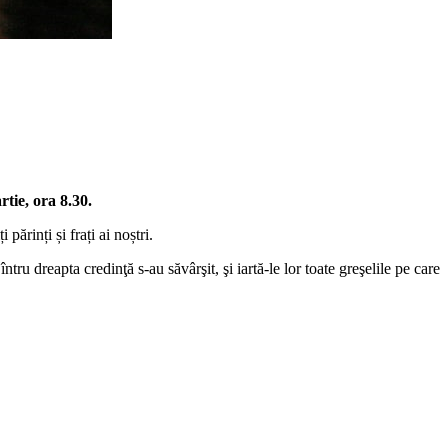
rtie, ora 8.30.
ărinți și frați ai noștri.
e întru dreapta credinţă s-au săvârşit, şi iartă-le lor toate greşelile pe care