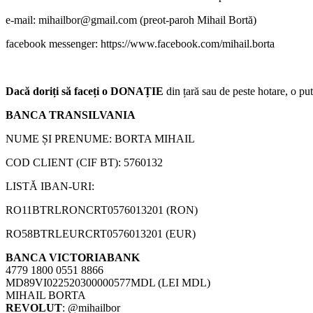
e-mail:
mihailbor@gmail.com
(preot-paroh Mihail Bortă)
facebook messenger: https://www.facebook.com/mihail.borta
Dacă doriți să faceți o DONAȚIE
din țară sau de peste hotare, o put
BANCA TRANSILVANIA
NUME ȘI PRENUME: BORTA MIHAIL
COD CLIENT (CIF BT): 5760132
LISTĂ IBAN-URI:
RO11BTRLRONCRT0576013201 (RON)
RO58BTRLEURCRT0576013201 (EUR)
BANCA VICTORIABANK
4779 1800 0551 8866
MD89VI022520300000577MDL (LEI MDL)
MIHAIL BORTA
REVOLUT
: @mihailbor