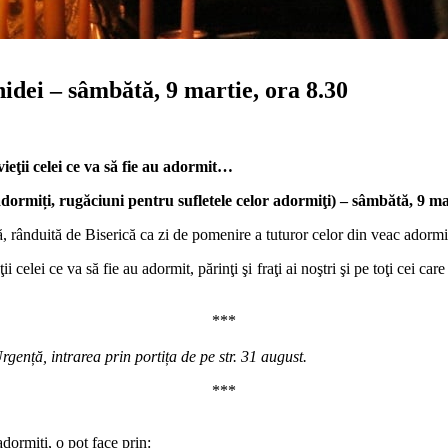
 – sâmbătă, 9 martie, ora 8.30
ii celei ce va să fie au adormit…
adormiți, rugăciuni pentru sufletele celor adormiţi) – sâmbătă, 9 ma
rânduită de Biserică ca zi de pomenire a tuturor celor din veac adormiți p
ţii celei ce va să fie au adormit, părinţi şi fraţi ai noştri şi pe toţi cei car
***
gență, intrarea prin portița de pe str. 31 august.
***
ormiți, o pot face prin: