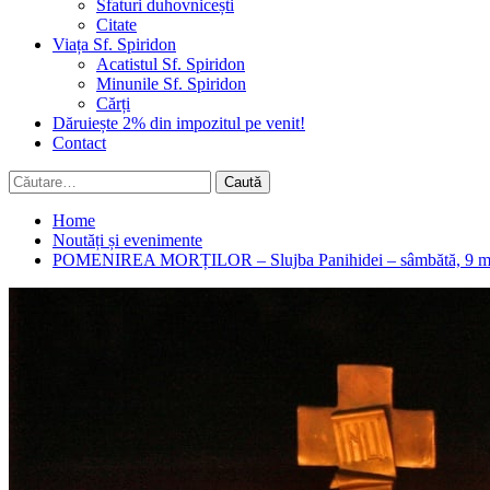
Sfaturi duhovnicești
Citate
Viața Sf. Spiridon
Acatistul Sf. Spiridon
Minunile Sf. Spiridon
Cărți
Dăruiește 2% din impozitul pe venit!
Contact
Caută
după:
Home
Noutăți și evenimente
POMENIREA MORȚILOR – Slujba Panihidei – sâmbătă, 9 mar