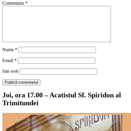
Comentariu
*
Nume
*
Email
*
Site web
Joi, ora 17.00 – Acatistul Sf. Spiridon al
Trimitundei