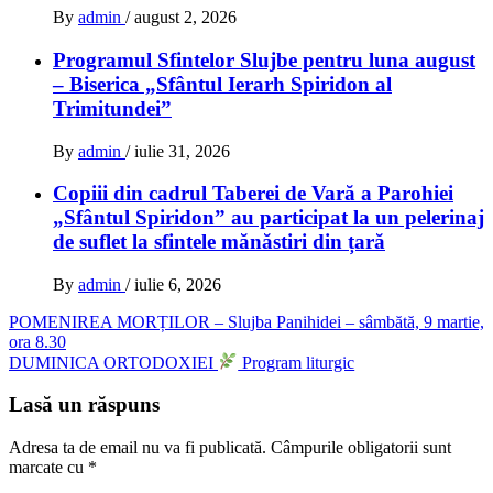
By
admin
/
august 2, 2026
Programul Sfintelor Slujbe pentru luna august
– Biserica „Sfântul Ierarh Spiridon al
Trimitundei”
By
admin
/
iulie 31, 2026
Copiii din cadrul Taberei de Vară a Parohiei
„Sfântul Spiridon” au participat la un pelerinaj
de suflet la sfintele mănăstiri din țară
By
admin
/
iulie 6, 2026
Navigare
POMENIREA MORȚILOR – Slujba Panihidei – sâmbătă, 9 martie,
ora 8.30
în
DUMINICA ORTODOXIEI
Program liturgic
articole
Lasă un răspuns
Adresa ta de email nu va fi publicată.
Câmpurile obligatorii sunt
marcate cu
*