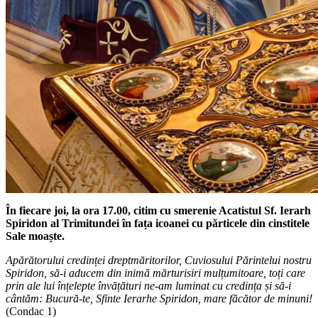
În fiecare joi, la ora 17.00,
citim cu smerenie Acatistul Sf. Ierarh
Spiridon al Trimitundei în fața icoanei cu părticele din cinstitele
Sale moaște.
Apărătorului credinței dreptmăritorilor, Cuviosului Părintelui nostru
Spiridon, să-i aducem din inimă mărturisiri mulțumitoare, toți care
prin ale lui înțelepte învățături ne-am luminat cu credința și să-i
cântăm: Bucură-te, Sfinte Ierarhe Spiridon, mare făcător de minuni!
(Condac 1)