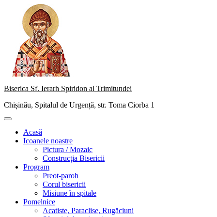
Skip
to
content
Biserica Sf. Ierarh Spiridon al Trimitundei
Chișinău, Spitalul de Urgență, str. Toma Ciorba 1
Primary
Menu
Acasă
Icoanele noastre
Pictura / Mozaic
Construcția Bisericii
Program
Preot-paroh
Corul bisericii
Misiune în spitale
Pomelnice
Acatiste, Paraclise, Rugăciuni