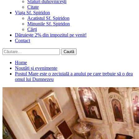
Sfaturi duhovnicești
Citate
Viața Sf. Spiridon
Acatistul Sf. Spiridon
Minunile Sf. Spiridon
Cărți
Dăruiește 2% din impozitul pe venit!
Contact
Caută
după:
Home
Noutăți și evenimente
Postul Mare este o zeciuială a anului pe care trebuie să o dea
omul lui Dumnezeu