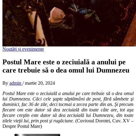
Noutăți și evenimente
Postul Mare este o zeciuială a anului pe
care trebuie să o dea omul lui Dumnezeu
By
admin
/
martie 20, 2024
Postul Mare este o zeciuială a anului pe care trebuie să o dea omul
lui Dumnezeu. Căci cele şapte săptămâni de post, fără sâmbete şi
duminici, fac 36 de zile, deci tocmai a zecea parte din an. Şi precum
fiecare om este dator să dea zeciuială din toate câte are, tot aşa
fiecare creştin este dator să dea zeciuială lui Dumnezeu, din toate
zilele vieţii lui, prin post şi rugăciune.
(Cuviosul Dorotei, Cuv. XV –
Despre Postul Mare)