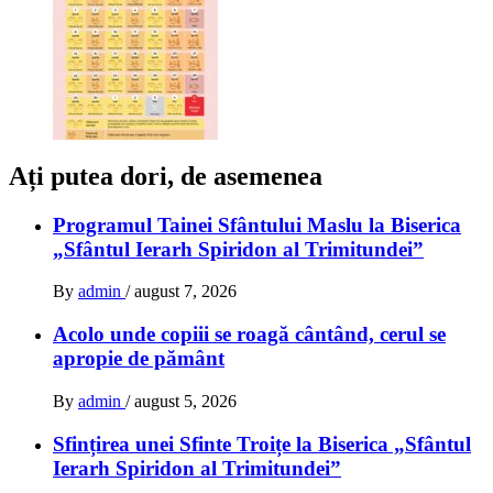
Ați putea dori, de asemenea
Programul Tainei Sfântului Maslu la Biserica
„Sfântul Ierarh Spiridon al Trimitundei”
By
admin
/
august 7, 2026
Acolo unde copiii se roagă cântând, cerul se
apropie de pământ
By
admin
/
august 5, 2026
Sfințirea unei Sfinte Troițe la Biserica „Sfântul
Ierarh Spiridon al Trimitundei”