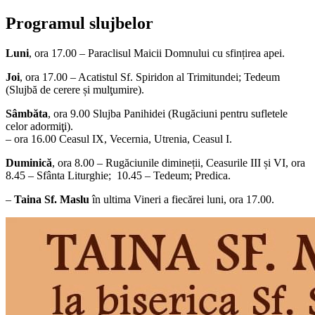
Programul slujbelor
Luni
, ora 17.00 – Paraclisul Maicii Domnului cu sfințirea apei.
Joi
, ora 17.00 – Acatistul Sf. Spiridon al Trimitundei; Tedeum
(Slujbă de cerere și mulţumire).
Sâmbăta
, ora 9.00 Slujba Panihidei (Rugăciuni pentru sufletele
celor adormiţi).
– ora 16.00 Ceasul IX, Vecernia, Utrenia, Ceasul I.
Duminică
, ora 8.00 – Rugăciunile dimineții, Ceasurile III și VI, ora
8.45 – Sfânta Liturghie; 10.45 – Tedeum; Predica.
–
Taina Sf. Maslu
în ultima Vineri a fiecărei luni, ora 17.00.