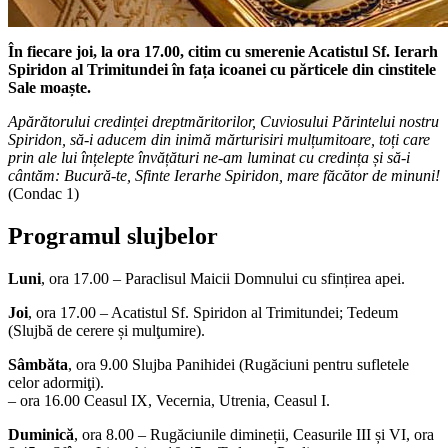
În fiecare joi, la ora 17.00,
citim cu smerenie Acatistul Sf. Ierarh
Spiridon al Trimitundei în fața icoanei cu părticele din cinstitele
Sale moaște.
Apărătorului credinței dreptmăritorilor, Cuviosului Părintelui nostru
Spiridon, să-i aducem din inimă mărturisiri mulțumitoare, toți care
prin ale lui înțelepte învățături ne-am luminat cu credința și să-i
cântăm: Bucură-te, Sfinte Ierarhe Spiridon, mare făcător de minuni!
(Condac 1)
Programul slujbelor
Luni
, ora 17.00 – Paraclisul Maicii Domnului cu sfințirea apei.
Joi
, ora 17.00 – Acatistul Sf. Spiridon al Trimitundei; Tedeum
(Slujbă de cerere și mulţumire).
Sâmbăta
, ora 9.00 Slujba Panihidei (Rugăciuni pentru sufletele
celor adormiţi).
– ora 16.00 Ceasul IX, Vecernia, Utrenia, Ceasul I.
Duminică
, ora 8.00 – Rugăciunile dimineții, Ceasurile III și VI, ora