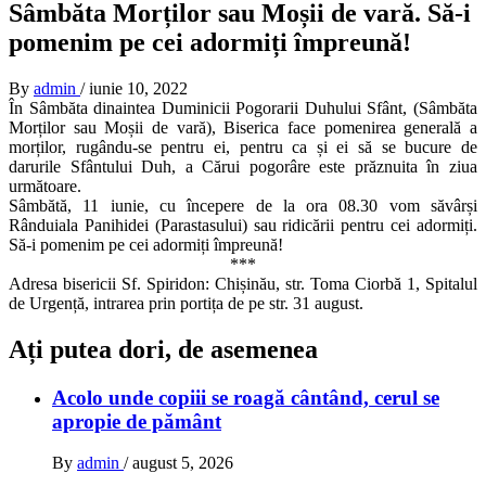
Sâmbăta Morților sau Moșii de vară. Să-i
pomenim pe cei adormiți împreună!
By
admin
/
iunie 10, 2022
În Sâmbăta dinaintea Duminicii Pogorarii Duhului Sfânt, (Sâmbăta
Morților sau Moșii de vară), Biserica face pomenirea generală a
morților, rugându-se pentru ei, pentru ca și ei să se bucure de
darurile Sfântului Duh, a Cărui pogorâre este prăznuita în ziua
următoare.
Sâmbătă, 11 iunie, cu începere de la ora 08.30 vom săvârși
Rânduiala Panihidei (Parastasului) sau ridicării pentru cei adormiți.
Să-i pomenim pe cei adormiți împreună!
***
Adresa bisericii Sf. Spiridon: Chișinău, str. Toma Ciorbă 1, Spitalul
de Urgență, intrarea prin portița de pe str. 31 august.
Ați putea dori, de asemenea
Acolo unde copiii se roagă cântând, cerul se
apropie de pământ
By
admin
/
august 5, 2026