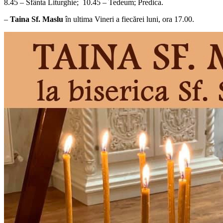
8.45 – Sfânta Liturghie; 10.45 – Tedeum; Predica.
–
Taina Sf. Maslu
în ultima Vineri a fiecărei luni, ora 17.00.