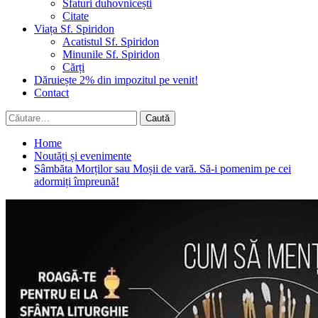
Sfaturi duhovnicești
Citate
Viața Sf. Spiridon
Acatistul Sf. Spiridon
Minunile Sf. Spiridon
Cărți
Dăruiește 2% din impozitul pe venit!
Contact
Caută
după:
Home
Noutăți și evenimente
Sâmbăta Morților sau Moșii de vară. Să-i pomenim pe cei
adormiți împreună!