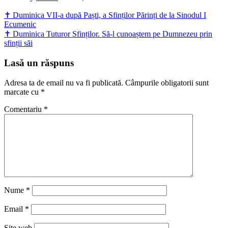
Navigare
✝ Duminica VII-a după Paști, a Sfinților Părinți de la Sinodul I
Ecumenic
în
✝ Duminica Tuturor Sfinților. Să-l cunoaștem pe Dumnezeu prin
articole
sfinții săi
Lasă un răspuns
Adresa ta de email nu va fi publicată.
Câmpurile obligatorii sunt
marcate cu
*
Comentariu
*
Nume
*
Email
*
Site web