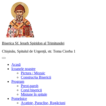
Skip
to
content
Biserica Sf. Ierarh Spiridon al Trimitundei
Chișinău, Spitalul de Urgență, str. Toma Ciorba 1
Primary
Menu
Acasă
Icoanele noastre
Pictura / Mozaic
Construcția Bisericii
Program
Preot-paroh
Corul bisericii
Misiune în spitale
Pomelnice
Acatiste, Paraclise, Rugăciuni