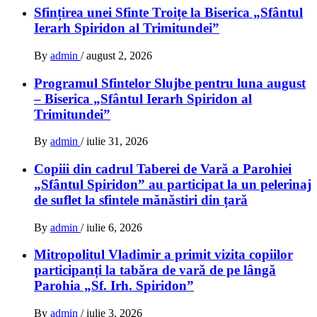
Sfințirea unei Sfinte Troițe la Biserica „Sfântul
Ierarh Spiridon al Trimitundei”
By
admin
/
august 2, 2026
Programul Sfintelor Slujbe pentru luna august
– Biserica „Sfântul Ierarh Spiridon al
Trimitundei”
By
admin
/
iulie 31, 2026
Copiii din cadrul Taberei de Vară a Parohiei
„Sfântul Spiridon” au participat la un pelerinaj
de suflet la sfintele mănăstiri din țară
By
admin
/
iulie 6, 2026
Mitropolitul Vladimir a primit vizita copiilor
participanți la tabăra de vară de pe lângă
Parohia „Sf. Irh. Spiridon”
By
admin
/
iulie 3, 2026