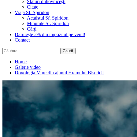
Sfaturi duhovnicești
Citate
Viața Sf. Spiridon
Acatistul Sf. Spiridon
Minunile Sf. Spiridon
Cărți
Dăruiește 2% din impozitul pe venit!
Contact
Caută
după:
Home
Galerie video
Doxologia Mare din ajunul Hramului Bisericii