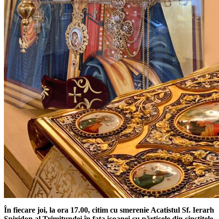
În fiecare joi, la ora 17.00,
citim cu smerenie Acatistul Sf. Ierarh
Spiridon al Trimitundei în fața icoanei cu părticele din cinstitele