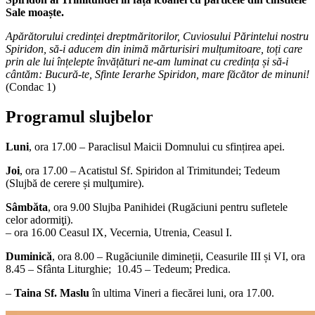
Sale moaște.
Apărătorului credinței dreptmăritorilor, Cuviosului Părintelui nostru
Spiridon, să-i aducem din inimă mărturisiri mulțumitoare, toți care
prin ale lui înțelepte învățături ne-am luminat cu credința și să-i
cântăm: Bucură-te, Sfinte Ierarhe Spiridon, mare făcător de minuni!
(Condac 1)
Programul slujbelor
Luni
, ora 17.00 – Paraclisul Maicii Domnului cu sfințirea apei.
Joi
, ora 17.00 – Acatistul Sf. Spiridon al Trimitundei; Tedeum
(Slujbă de cerere și mulţumire).
Sâmbăta
, ora 9.00 Slujba Panihidei (Rugăciuni pentru sufletele
celor adormiţi).
– ora 16.00 Ceasul IX, Vecernia, Utrenia, Ceasul I.
Duminică
, ora 8.00 – Rugăciunile dimineții, Ceasurile III și VI, ora
8.45 – Sfânta Liturghie; 10.45 – Tedeum; Predica.
–
Taina Sf. Maslu
în ultima Vineri a fiecărei luni, ora 17.00.