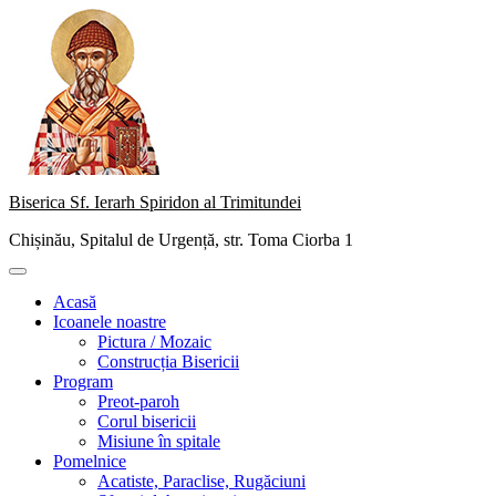
Skip
to
content
Biserica Sf. Ierarh Spiridon al Trimitundei
Chișinău, Spitalul de Urgență, str. Toma Ciorba 1
Primary
Menu
Acasă
Icoanele noastre
Pictura / Mozaic
Construcția Bisericii
Program
Preot-paroh
Corul bisericii
Misiune în spitale
Pomelnice
Acatiste, Paraclise, Rugăciuni