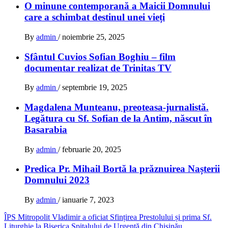
O minune contemporană a Maicii Domnului
care a schimbat destinul unei vieți
By
admin
/
noiembrie 25, 2025
Sfântul Cuvios Sofian Boghiu – film
documentar realizat de Trinitas TV
By
admin
/
septembrie 19, 2025
Magdalena Munteanu, preoteasa-jurnalistă.
Legătura cu Sf. Sofian de la Antim, născut în
Basarabia
By
admin
/
februarie 20, 2025
Predica Pr. Mihail Bortă la prăznuirea Nașterii
Domnului 2023
By
admin
/
ianuarie 7, 2023
Navigare
ÎPS Mitropolit Vladimir a oficiat Sfințirea Prestolului și prima Sf.
Liturghie la Biserica Spitalului de Urgență din Chișinău